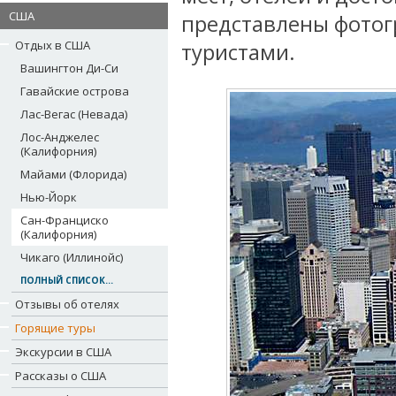
США
представлены фотог
Отдых в США
туристами.
Вашингтон Ди-Си
Гавайские острова
Лас-Вегас (Невада)
Лос-Анджелес
(Калифорния)
Майами (Флорида)
Нью-Йорк
Сан-Франциско
(Калифорния)
Чикаго (Иллинойс)
ПОЛНЫЙ СПИСОК...
Отзывы об отелях
Горящие туры
Экскурсии в США
Рассказы о США