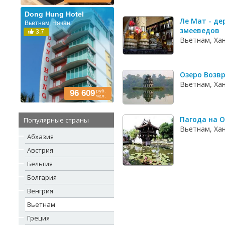
Dong Hung Hotel
Ле Мат - де
Вьетнам, Нячанг
змееведов
3.7
Вьетнам, Ха
Озеро Возв
Вьетнам, Ха
руб.
96 609
чел.
Пагода на 
Популярные страны
Вьетнам, Ха
Абхазия
Австрия
Бельгия
Болгария
Венгрия
Вьетнам
Греция