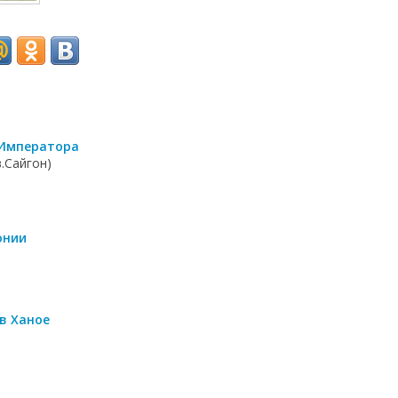
 Императора
.Сайгон)
онии
в Ханое