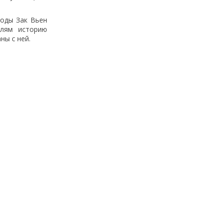
годы Зак Вьен
елям историю
ны с ней.