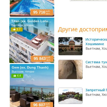
руб.
95 716
чел.
Titan (ex. Golden Lotus Central)
Вьетнам, Нячанг
Другие достопри
3.7
Историческ
Хошимине
Вьетнам, Хо
руб.
95 843
чел.
Система тун
Вьетнам, Хо
Gem (ex. Dung Thanh)
Вьетнам, Нячанг
4.4
Запретный 
Вьетнам, Хю
руб.
96 607
чел.