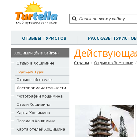
ОТЗЫВЫ ТУРИСТОВ
РАССКАЗЫ ТУРИСТОВ
Действующая
Хошимин (быв.Сайгон)
/
/
Страны
Отдых во Вьетнаме
Отдых в Хошимине
Горящие туры
Отзывы об отелях
Достопримечательности
Фотографии Хошимина
Отели Хошимина
Карта Хошимина
Погода в Хошимине
Карта отелей Хошимина