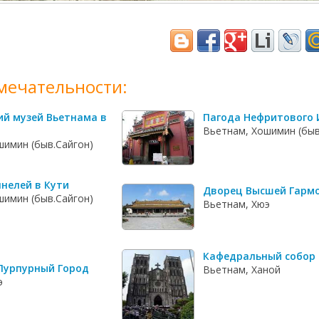
мечательности:
ий музей Вьетнама в
Пагода Нефритового
Вьетнам, Хошимин (быв
шимин (быв.Сайгон)
нелей в Кути
Дворец Высшей Гарм
шимин (быв.Сайгон)
Вьетнам, Хюэ
Кафедральный собор 
Пурпурный Город
Вьетнам, Ханой
э