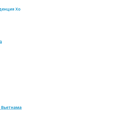
денция Хо
й
 Вьетнама