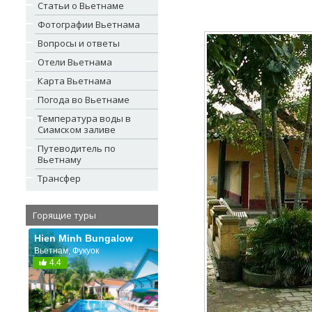
Статьи о Вьетнаме
Фотографии Вьетнама
Вопросы и ответы
Отели Вьетнама
Карта Вьетнама
Погода во Вьетнаме
Температура воды в
Сиамском заливе
Путеводитель по
Вьетнаму
Трансфер
Горящие туры
Hien Minh Bungalow
Вьетнам, Фукуок
4.4