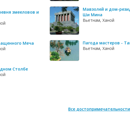
Мавзолей и дом-рези
ревня змееловов и
Ши Мина
Вьетнам, Ханой
ной
Пагода мастеров - Та
ращенного Меча
Вьетнам, Ханой
ной
Одном Столбе
ной
Все достопримечательности