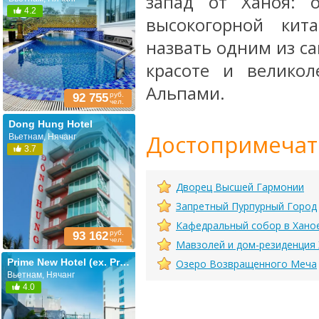
запад от Ханоя: 
4.2
высокогорной кит
назвать одним из са
красоте и велико
Альпами.
руб.
92 755
чел.
Dong Hung Hotel
Достопримечат
Вьетнам, Нячанг
3.7
Дворец Высшей Гармонии
Запретный Пурпурный Город
Кафедральный собор в Хано
руб.
93 162
чел.
Мавзолей и дом-резиденция
Prime New Hotel (ex. Prime)
Озеро Возвращенного Меча
Вьетнам, Нячанг
4.0