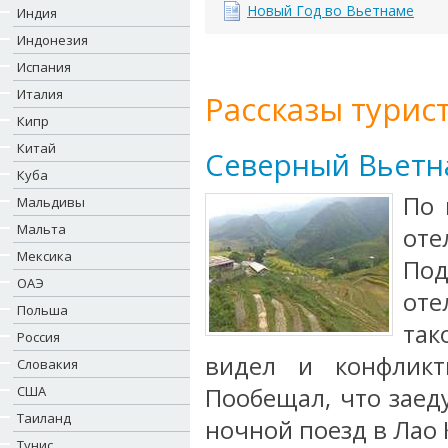
Новый Год во Вьетнаме
Индия
Индонезия
Испания
Италия
Рассказы турист
Кипр
Китай
Северный Вьетна
Куба
По 
Мальдивы
Мальта
оте
Мексика
По
ОАЭ
оте
Польша
так
Россия
видел и конфликт
Словакия
США
Пообещал, что заед
Таиланд
ночной поезд в Лао 
Тунис