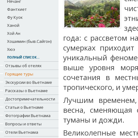
Нячанг
чис
Фантхиет
этн
Фу Куок
Ханой
зде
Хой Ан
года: с рассветом н
Хошимин (быв.Сайгон)
сумерках приходит
Хюэ
уникальный феномен
ПОЛНЫЙ СПИСОК...
выше уровня моря
Отзывы об отелях
Горящие туры
сочетания в местн
Экскурсии во Вьетнаме
тропического, и уме
Рассказы о Вьетнаме
Лучшим временем, 
Достопримечательности
Статьи о Вьетнаме
весна, сменяющая 
Фотографии Вьетнама
туманы и дожди.
Вопросы и ответы
Великолепные мест
Отели Вьетнама