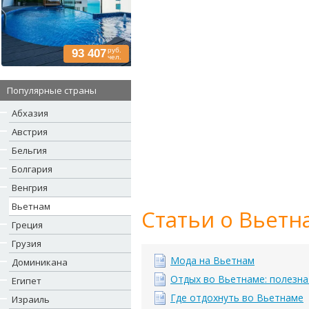
руб.
93 407
чел.
Популярные страны
Абхазия
Австрия
Бельгия
Болгария
Венгрия
Вьетнам
Статьи о Вьетн
Греция
Грузия
Мода на Вьетнам
Доминикана
Отдых во Вьетнаме: полезн
Египет
Где отдохнуть во Вьетнаме
Израиль