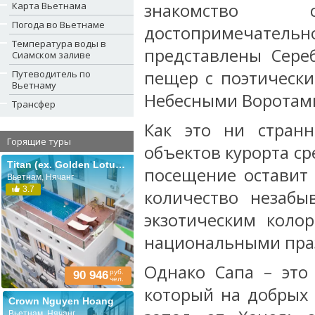
Карта Вьетнама
знакомство 
Погода во Вьетнаме
достопримечатель
Температура воды в
представлены Сере
Сиамском заливе
пещер с поэтическ
Путеводитель по
Вьетнаму
Небесными Воротами
Трансфер
Как это ни стран
Горящие туры
объектов курорта ср
Titan (ex. Golden Lotus Central)
посещение оставит
Вьетнам, Нячанг
3.7
количество незабы
экзотическим коло
национальными пра
Однако Сапа – это 
руб.
90 946
чел.
который на добрых 
Crown Nguyen Hoang
Вьетнам, Нячанг