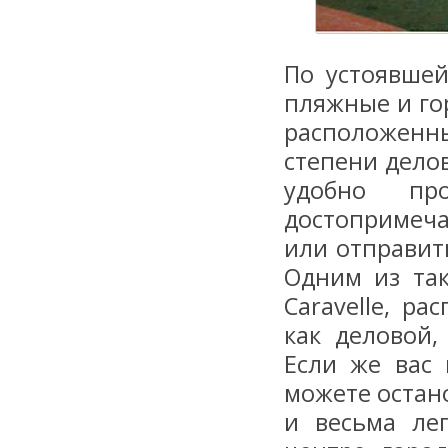
По устоявше
пляжные и гор
расположенн
степени дело
удобно про
достопримеч
или отправит
Одним из та
Caravelle, р
как деловой,
Если же вас 
можете остано
и весьма ле