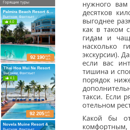
Горящие туры
нужного вам
десятков кил
Palmira Beach Resort & Spa
Вьетнам, Фантхьет
выгоднее раз
4.0
как в таком 
гидам и чащ
насколько г
экскурсии). Д
руб.
92 190
чел.
если вас ин
Thai Hoa Mui Ne Resort
тишина и спок
Вьетнам, Фантхьет
порядок ниже
4.1
дополнитель
такси. Если 
отельном рес
руб.
92 205
чел.
Какой бы о
Novela Muine Resort & Spa
комфортным,
Вьетнам, Фантхьет