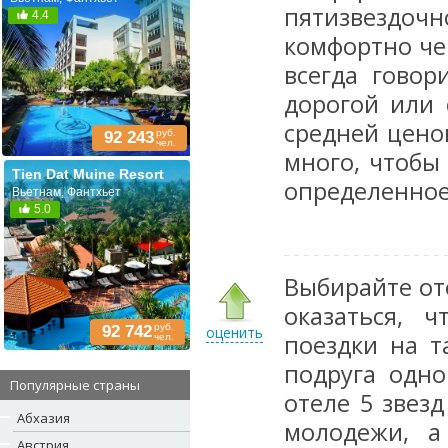
пятизвездочн
4.4
комфортно че
всегда гово
дорогой или
средней цено
руб.
92 243
чел.
много, чтобы
Tien Dat Muine Resort
определенное
Вьетнам, Фантхьет
5.0
Выбирайте от
оказаться, 
руб.
92 742
оценить
поездки на т
чел.
подруга одн
Популярные страны
отеле 5 звезд
Абхазия
молодежи, а
Австрия