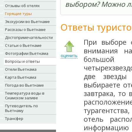
выбором? Можно ли
Отзывы об отелях
Горящие туры
Экскурсии во Вьетнаме
Ответы туристо
Рассказы о Вьетнаме
Достопримечательности
При выборе 
Статьи о Вьетнаме
внимания на
Фотографии Вьетнама
оценить
большой
Вопросы и ответы
четырехзвезд
Отели Вьетнама
две звезды
Карта Вьетнама
выбираете от
Погода во Вьетнаме
завтрака, то
Температура воды в
Сиамском заливе
расположение
Путеводитель по
турагентства
Вьетнаму
отель распо
Трансфер
информацию 