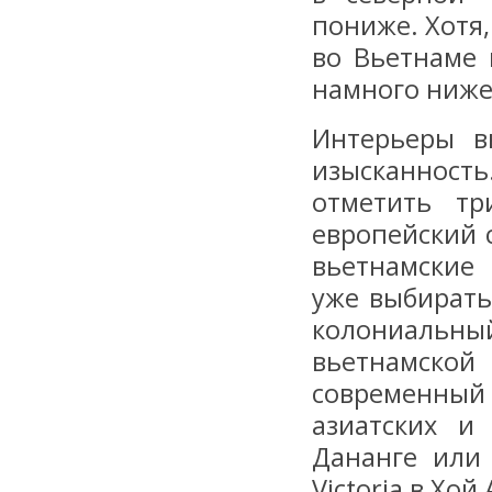
пониже. Хотя
во Вьетнаме 
намного ниже
Интерьеры в
изысканност
отметить тр
европейский 
вьетнамские
уже выбирать
колониальны
вьетнамско
современный
азиатских и
Дананге или
Victoria в Хой 