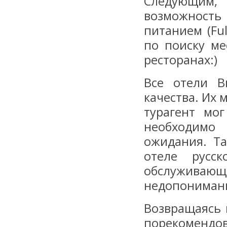
Следующим, 
возможность
питанием (Ful
по поиску ме
ресторанах:)
Все отели В
качества. Их 
турагент мо
необходимо
ожидания. Та
отеле русс
обслуживающе
недопонимани
Возвращаясь 
порекомендо