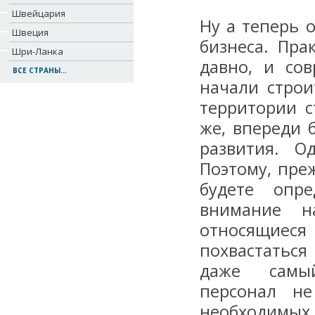
Швейцария
Ну а теперь 
Швеция
бизнеса. Пра
Шри-Ланка
давно, и со
ВСЕ СТРАНЫ...
начали строи
территории с
же, впереди 
развития. О
Поэтому, преж
будете опре
внимание на
относящиеся
похвастатьс
даже самый
персонал н
необходимых