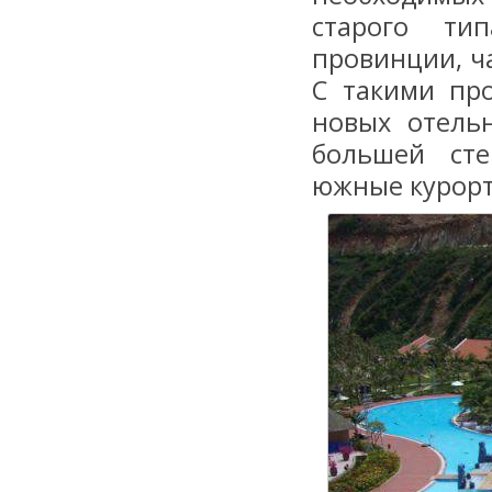
старого ти
провинции, ч
С такими пр
новых отель
большей сте
южные курор