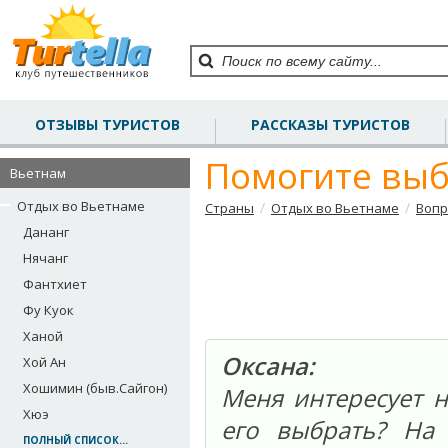
ОТЗЫВЫ ТУРИСТОВ
РАССКАЗЫ ТУРИСТОВ
Помогите выб
Вьетнам
Отдых во Вьетнаме
/
/
Страны
Отдых во Вьетнаме
Вопр
Дананг
Нячанг
Фантхиет
Фу Куок
Ханой
Оксана:
Хой Ан
Хошимин (быв.Сайгон)
Меня интересует н
Хюэ
его выбрать? На
ПОЛНЫЙ СПИСОК...