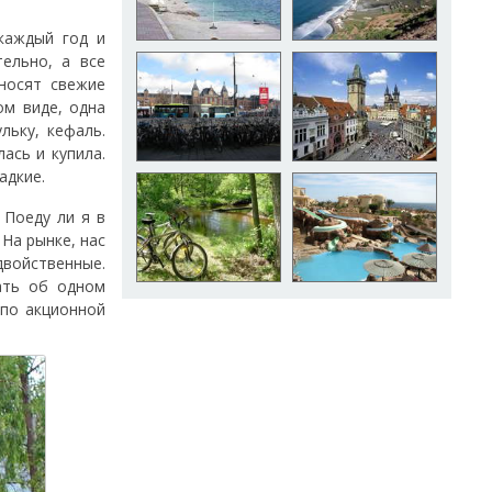
 каждый год и
тельно, а все
иносят свежие
ом виде, одна
льку, кефаль.
ась и купила.
адкие.
 Поеду ли я в
 На рынке, нас
двойственные.
ать об одном
 по акционной