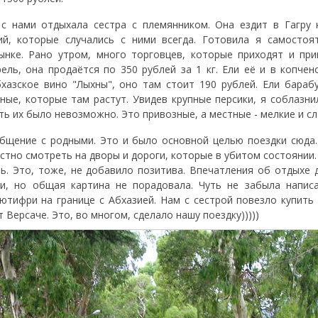
 с нами отдыхала сестра с племянником. Она ездит в Гагру
ий, которые случались с ними всегда. Готовила я самостоя
ынке. Рано утром, много торговцев, которые приходят и пр
ель, она продаётся по 350 рублей за 1 кг. Ели её и в копчен
бхазское вино "Лыхны", оно там стоит 190 рублей. Ели барабу
ые, которые там растут. Увидев крупные персики, я соблазнил
сть их было невозможно. Это привозные, а местные - мелкие и сл
бщение с родными. Это и было основной целью поездки сюда.
стно смотреть на дворы и дороги, которые в убитом состоянии.
ь. Это, тоже, не добавило позитива. Впечатления об отдыхе 
и, но общая картина не порадовала. Чуть не забыла напис
ютифри на границе с Абхазией. Нам с сестрой повезло купить
Версаче. Это, во многом, сделало нашу поездку)))))