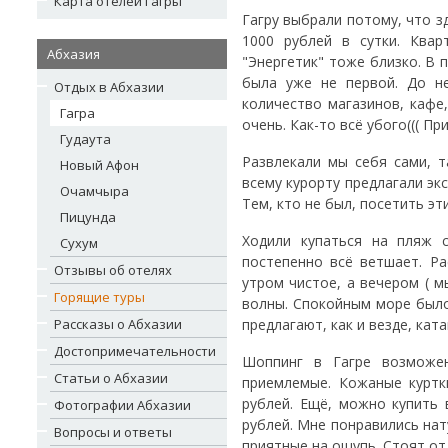
Карта отелей Гагры
Гагру выбрали потому, что з
1000 рублей в сутки. Ква
Абхазия
"Энергетик" тоже близко. В 
была уже не первой. До н
Отдых в Абхазии
количество магазинов, кафе
Гагра
очень. Как-то всё убого((( П
Гудаута
Развлекали мы себя сами, т
Новый Афон
всему курорту предлагали экс
Очамчыра
Тем, кто не был, посетить эт
Пицунда
Ходили купаться на пляж с
Сухум
постепенно всё ветшает. Ра
Отзывы об отелях
утром чистое, а вечером ( м
Горящие туры
волны. Спокойным море было 
Рассказы о Абхазии
предлагают, как и везде, кат
Достопримечательности
Шоппинг в Гагре возможен
Статьи о Абхазии
приемлемые. Кожаные куртк
рублей. Ещё, можно купить 
Фотографии Абхазии
рублей. Мне понравились нат
Вопросы и ответы
приятные на ощупь. Стоят от