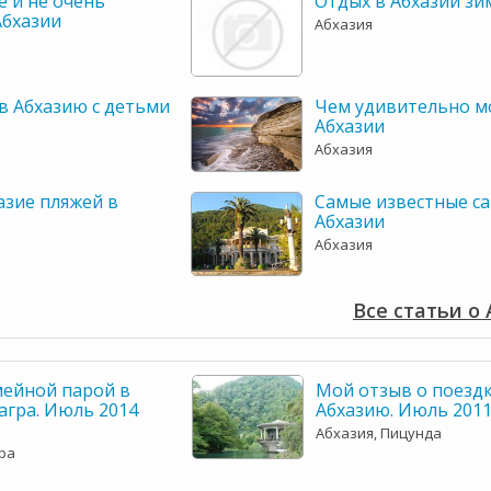
 и не очень
Отдых в Абхазии зи
Абхазии
Абхазия
в Абхазию с детьми
Чем удивительно м
Абхазии
Абхазия
азие пляжей в
Самые известные с
Абхазии
Абхазия
Все статьи о
мейной парой в
Мой отзыв о поездк
Гагра. Июль 2014
Абхазию. Июль 201
Абхазия, Пицунда
гра