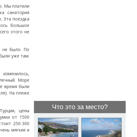
о. Мы платили
жа санатория
. Эта поездка
лось большое
сего этого не
о не было. По
 были уже там.
 изменилось,
алечный. Море
сё время были
ля). На пляже
Что это за место?
Турции, цены
умки от 1500
стоит 250-300
чень мягкие и