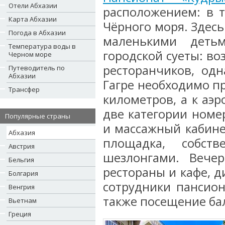
Отели Абхазии
расположением: в 
Карта Абхазии
Чёрного моря. Здесь
Погода в Абхазии
маленькими деть
Температура воды в
городской суеты: во
Черном море
ресторанчиков, одн
Путеводитель по
Абхазии
Гагре необходимо пр
Трансфер
километров, а к аэр
две категории номер
Популярные страны
и массажный кабине
Абхазия
площадка, собст
Австрия
шезлонгами. Вече
Бельгия
рестораны и кафе, д
Болгария
сотрудники пансион
Венгрия
также посещение ба
Вьетнам
Греция