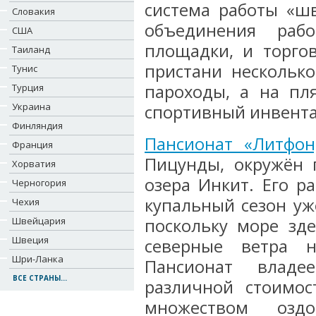
система работы «шв
Словакия
объединения раб
США
площадки, и торго
Таиланд
пристани несколько
Тунис
пароходы, а на пл
Турция
Украина
спортивный инвента
Финляндия
Пансионат «Литфон
Франция
Пицунды, окружён 
Хорватия
озера Инкит. Его р
Черногория
купальный сезон уже
Чехия
Швейцария
поскольку море зд
Швеция
северные ветра 
Шри-Ланка
Пансионат владе
ВСЕ СТРАНЫ...
различной стоимос
множеством озд