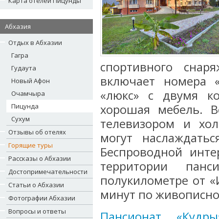
Карта отелей Пицунды
Абхазия
Отдых в Абхазии
Гагра
спортивного снар
Гудаута
включает номера 
Новый Афон
«люкс» с двумя к
Очамчыра
Пицунда
хорошая мебель. В
Сухум
телевизором и хо
Отзывы об отелях
могут наслаждатьс
Горящие туры
Беспроводной инте
Рассказы о Абхазии
территории панс
Достопримечательности
полукилометре от «
Статьи о Абхазии
минут по живописно
Фотографии Абхазии
Вопросы и ответы
Пансионат «Кудры