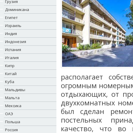
Грузия
Доминикана
Египет
Израиль
Индия
Индонезия
Испания
Италия
Кипр
Китай
располагает собс
Куба
огромным номерным
Мальдивы
отдыхающих, от пр
Мальта
двухкомнатных номе
Мексика
был сделан ремон
ОАЭ
постельных прин
Польша
качество, что во 
Россия