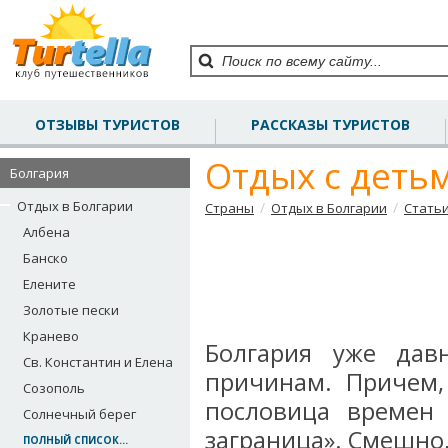
ОТЗЫВЫ ТУРИСТОВ
РАССКАЗЫ ТУРИСТОВ
Отдых с деть
Болгария
Отдых в Болгарии
/
/
Страны
Отдых в Болгарии
Стать
Албена
Банско
Елените
Золотые пески
Кранево
Болгария уже дав
Св. Константин и Елена
причинам. Причем,
Созополь
пословица времен 
Солнечный берег
заграница». Смешно,
ПОЛНЫЙ СПИСОК...