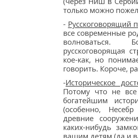
(через Ниш в Сербии
только можно пожел
-
Русскоговорящий 
все современные ро
волноваться. Б
русскоговорящая ст
кое-как, но поним
говорить. Короче, р
-
Историческое дост
Потому что не все
богатейшим истор
(особенно, Несеб
древние сооружени
каких-нибудь замк
вашим детям (да и в