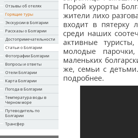
Порой курорты Бол
Отзывы об отелях
жители лихо разгов
Горящие туры
входит в пятерку 
Экскурсии в Болгарии
Рассказы о Болгарии
среди наших соотеч
Достопримечательности
активные туристы,
Статьи о Болгарии
молодые парочки
Фотографии Болгарии
маленьких болгарски
Вопросы и ответы
же, семьи с детьми
Отели Болгарии
подробнее.
Карта Болгарии
Погода в Болгарии
Температура воды в
Черном море
Путеводитель по
Болгарии
Трансфер