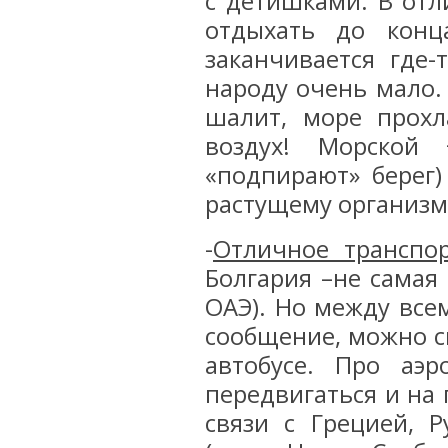
с детишками. В отл
отдыхать до конц
заканчивается где-
народу очень мало.
шалит, море прохл
воздух! Морской
«подпирают» берег
растущему организм
-
Отличное транспор
Болгария –не самая 
ОАЭ). Но между все
сообщение, можно с
автобусе. Про аэ
передвигаться и на
связи с Грецией, 