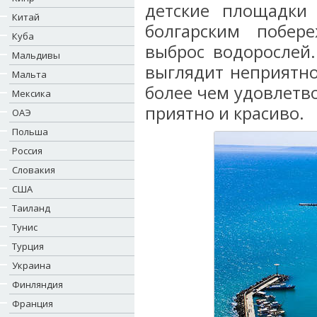
детские площадки 
Китай
болгарским побер
Куба
выброс водорослей.
Мальдивы
выглядит неприятно
Мальта
более чем удовлетво
Мексика
приятно и красиво.
ОАЭ
Польша
Россия
Словакия
США
Таиланд
Тунис
Турция
Украина
Финляндия
Франция