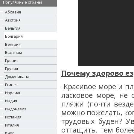
Популярные страны
Абхазия
Австрия
Бельгия
Болгария
Венгрия
Вьетнам
Греция
Грузия
Почему здорово ез
Доминикана
-
Красивое море и п
Египет
Израиль
ласковое море, не
Индия
пляжи (почти везде
Индонезия
можно пожелать, ког
Испания
трудовых буден? Ув
Италия
оттащить, тем боле
Кипр