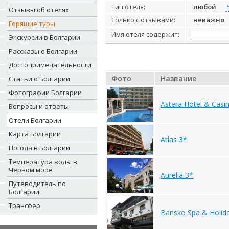
Тип отеля:
любой
Отзывы об отелях
Только с отзывами:
неважно
Горящие туры
Имя отеля содержит:
Экскурсии в Болгарии
Рассказы о Болгарии
Достопримечательности
Фото
Название
Статьи о Болгарии
Фотографии Болгарии
Astera Hotel & Casi
Вопросы и ответы
Отели Болгарии
Карта Болгарии
Atlas 3*
Погода в Болгарии
Температура воды в
Черном море
Aurelia 3*
Путеводитель по
Болгарии
Трансфер
Bansko Spa & Holid