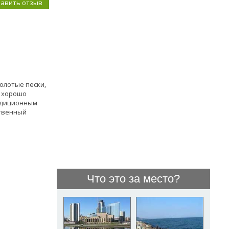
бавить отзыв
олотые пески,
, хорошо
адиционным
ственный
Что это за место?