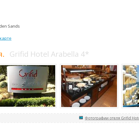
lden Sands
 карте
я.
Grifid Hotel Arabella 4*
Фотографии отеля Grifid Hote