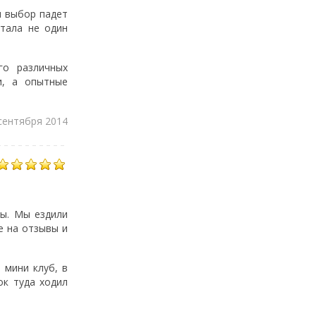
ш выбор падет
итала не один
го различных
и, а опытные
сентября 2014
ты. Мы ездили
е на отзывы и
 мини клуб, в
ок туда ходил