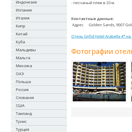
Индонезия
- песчаный пляж в 20 м.
Испания
Италия
Контактные данные:
Адрес
Golden Sands, 9007 Go
Кипр
Китай
Отель Grifid Hotel Arabella 4* на
Куба
Фотографии отел
Мальдивы
Мальта
Мексика
ОАЭ
Польша
Россия
Словакия
США
Таиланд
Тунис
Турция