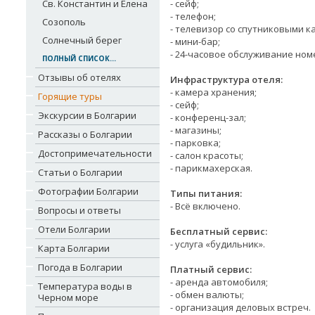
Св. Константин и Елена
- сейф;
- телефон;
Созополь
- телевизор со спутниковыми к
Солнечный берег
- мини-бар;
- 24-часовое обслуживание ном
ПОЛНЫЙ СПИСОК...
Отзывы об отелях
Инфраструктура отеля:
- камера хранения;
Горящие туры
- сейф;
Экскурсии в Болгарии
- конференц-зал;
- магазины;
Рассказы о Болгарии
- парковка;
Достопримечательности
- салон красоты;
- парикмахерская.
Статьи о Болгарии
Фотографии Болгарии
Типы питания:
- Всё включено.
Вопросы и ответы
Отели Болгарии
Бесплатный сервис:
- услуга «будильник».
Карта Болгарии
Погода в Болгарии
Платный сервис:
- аренда автомобиля;
Температура воды в
- обмен валюты;
Черном море
- организация деловых встреч.