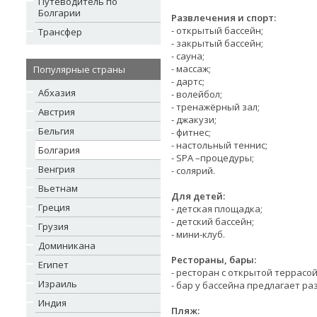
Путеводитель по
Болгарии
Развлечения и спорт:
- открытый бассейн;
Трансфер
- закрытый бассейн;
- сауна;
- массаж;
Популярные страны
- дартс;
Абхазия
- волейбол;
- тренажёрный зал;
Австрия
- джакузи;
Бельгия
- фитнес;
- настольный теннис;
Болгария
- SPA –процедуры;
Венгрия
- солярий.
Вьетнам
Для детей:
Греция
- детская площадка;
- детский бассейн;
Грузия
- мини-клуб.
Доминикана
Рестораны, бары:
Египет
- ресторан с открытой террасо
Израиль
- бар у бассейна предлагает р
Индия
Пляж: