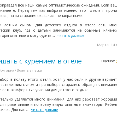
 оправдал все наши самые оптимистические ожидания. Если ва
ожалеете. Перед тем как выбрать именно этот отель я проч
алось, наши старания оказались ненапрасными.
и летним сыном. Для детского отдыха в отеле есть мно
етский клуб, где с детьми занимаются не обычные нянечк
оры опытные я могу судить ...
читать дальше
Марта, 14 
шать с курением в отеле
Оценка:
 Болгария \ Золотые пески
ыбор в пользу этого отеля, хотя у нас были и другие вариан
естилетним сыном и при выборе старались обращать внимани
е есть комфортные условия для детского отдыха.
тельно уделяется много внимания, для них работает хороший
ся приветливые и по всему видно опытные аниматоры. Ребен
лся. Для нас ...
читать дальше