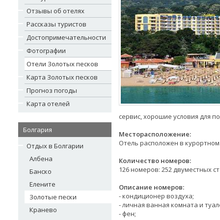
Отзывы об отелях
Рассказы туристов
Достопримечательности
Фотографии
Отели Золотых песков
Карта Золотых песков
Прогноз погоды
Карта отелей
сервис, хорошие условия для п
Болгария
Месторасположение:
Отель расположен в курортном 
Отдых в Болгарии
Албена
Количество номеров:
126 номеров: 252 двуместных стан
Банско
Елените
Описание номеров:
- кондиционер воздуха;
Золотые пески
- личная ванная комната и туал
Кранево
- фен;