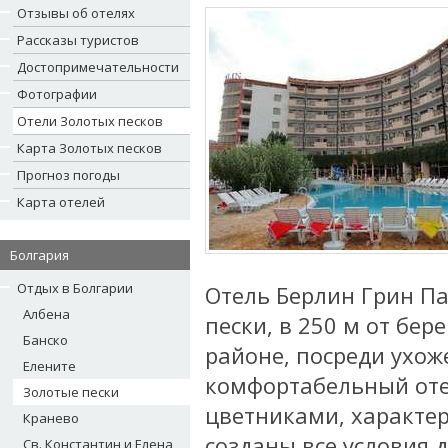
Отзывы об отелях
Рассказы туристов
Достопримечательности
Фотографии
Отели Золотых песков
Карта Золотых песков
Прогноз погоды
Карта отелей
Болгария
Отдых в Болгарии
Отель Берлин Грин Па
Албена
пески, в 250 м от бер
Банско
районе, посреди ухо
Елените
комфортабельный оте
Золотые пески
цветниками, характер
Кранево
созданы все условия 
Св. Константин и Елена