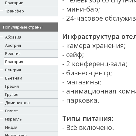
Болгарии
- мини-бар;
Трансфер
- 24-часовое обслужи
Популярные страны
Инфраструктура отел
Абхазия
- камера хранения;
Австрия
- сейф;
Бельгия
Болгария
- 2 конференц-зала;
Венгрия
- бизнес-центр;
Вьетнам
- магазины;
Греция
- анимационная комн
Грузия
- парковка.
Доминикана
Египет
Типы питания:
Израиль
- Всё включено.
Индия
Индонезия