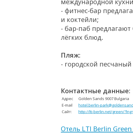
международной кухни
- фитнес-бар предла
и коктейли;
- бар-паб предлагают
лёгких блюд.
Пляж:
-
городской
песчаный п
Контактные данные:
Адрес
Golden Sands 9007 Bulgaria
E-mail
hotel.berlin-park@goldensan
Сайт:
http://lti-berlin.net/green/?ln
Отель LTI Berlin Green