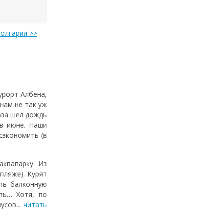
Болгарии >>
урорт Албена,
нам не так уж
аза шел дождь
 в июне. Наши
сэкономить (в
аквапарку. Из
 пляже). Курят
ать балконную
ть… Хотя, по
усов...
читать