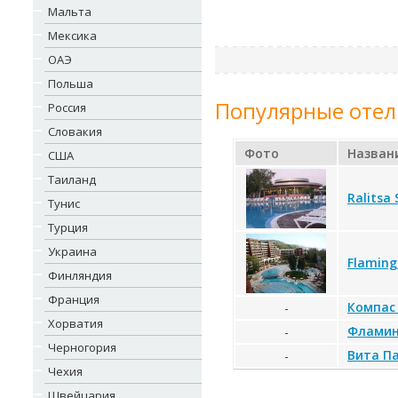
Мальта
Мексика
ОАЭ
Польша
Популярные отел
Россия
Словакия
Фото
Назван
США
Таиланд
Ralitsa 
Тунис
Турция
Украина
Flaming
Финляндия
Франция
Компас
-
Хорватия
Фламин
-
Черногория
Вита Па
-
Чехия
Швейцария