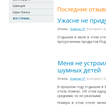
Швеция
Последние отзыв
Шри-Ланка
Ужасне не при
ВСЕ СТРАНЫ...
Отель:
Компас 3*
, Болгария \ 
Отдыхали в июле в этом оте
просроченных продуктов.Подх
Меня не устрои
шумных детей
Отель:
Компас 3*
, Болгария \ 
В прошлом году отдыхали в З
отель Компас. Об этом куро
средними, но не ужасными.
Номера в этом отеле ничем