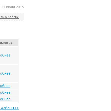
, 21 июля 2015
азы о Албене
рмация
обнее
обнее
обнее
обнее
обнее
 Албены >>