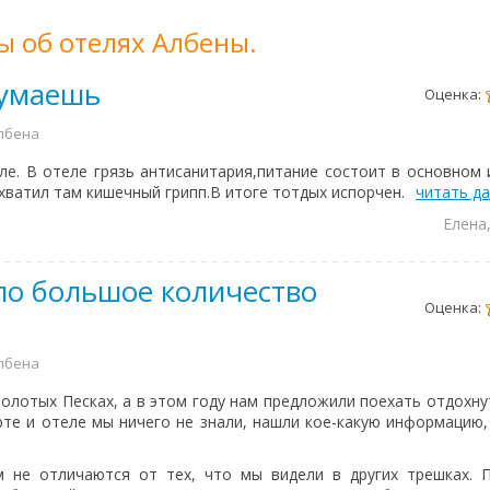
ы об отелях Албены.
думаешь
Оценка:
Албена
ле. В отеле грязь антисанитария,питание состоит в основном 
ватил там кишечный грипп.В итоге тотдых испорчен.
читать д
Елена
ло большое количество
Оценка:
Албена
олотых Песках, а в этом году нам предложили поехать отдохнут
рте и отеле мы ничего не знали, нашли кое-какую информацию
 не отличаются от тех, что мы видели в других трешках. П