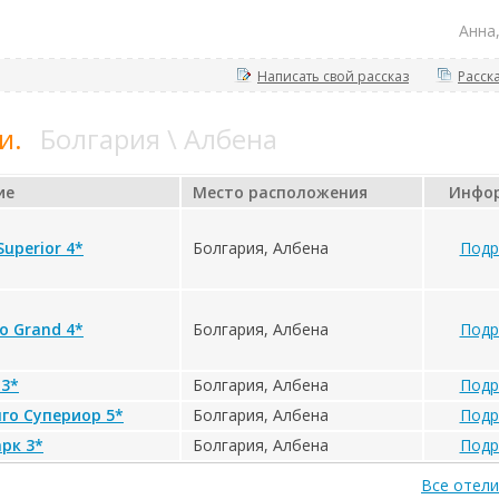
Анна
Написать свой рассказ
Расск
и.
Болгария \ Албена
ие
Место расположения
Инфо
Superior 4*
Болгария, Албена
Подр
o Grand 4*
Болгария, Албена
Подр
 3*
Болгария, Албена
Подр
го Супериор 5*
Болгария, Албена
Подр
рк 3*
Болгария, Албена
Подр
Все отели