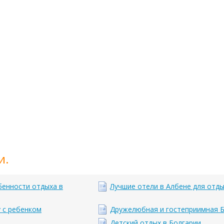
и.
бенности отдыха в
Лучшие отели в Албене для отды
у с ребенком
Дружелюбная и гостеприимная 
Детский отдых в Болгарии