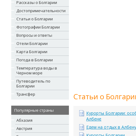
Рассказы о Болгарии
Достопримечательности
Статьи о Болгарии
Фотографии Болгарии
Вопросы и ответы
Отели Болгарии
Карта Болгарии
Погода в Болгарии
Температура воды в
Черном море
Путеводитель по
Болгарии
Трансфер
Статьи о Болгари
Популярные страны
Курорты Болгарии: осо
Албене
Абхазия
Едем на отдых в Албен
Австрия
Курорты Болгарии