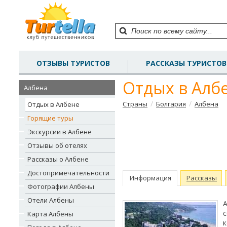
ОТЗЫВЫ ТУРИСТОВ
РАССКАЗЫ ТУРИСТОВ
Отдых в Алб
Албена
/
/
Страны
Болгария
Албена
Отдых в Албене
Горящие туры
Экскурсии в Албене
Отзывы об отелях
Рассказы о Албене
Достопримечательности
Информация
Рассказы
Фотографии Албены
Отели Албены
А
с
Карта Албены
к