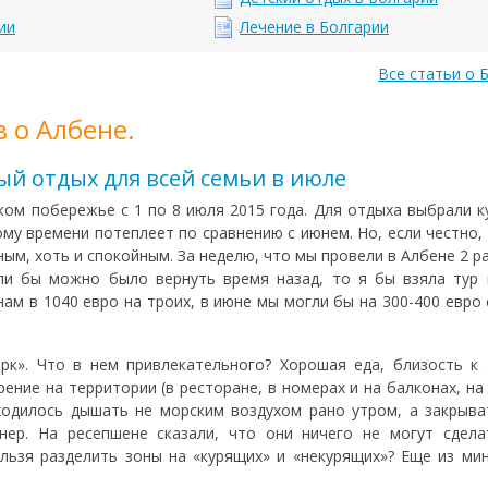
ии
Лечение в Болгарии
Все статьи о 
в о Албене.
ый отдых для всей семьи в июле
ком побережье с 1 по 8 июля 2015 года. Для отдыха выбрали к
ому времени потеплеет по сравнению с июнем. Но, если честно, 
ым, хоть и спокойным. За неделю, что мы провели в Албене 2 р
сли бы можно было вернуть время назад, то я бы взяла тур
ам в 1040 евро на троих, в июне мы могли бы на 300-400 евро 
к». Что в нем привлекательного? Хорошая еда, близость к 
ение на территории (в ресторане, в номерах и на балконах, на
ходилось дышать не морским воздухом рано утром, а закрыв
нер. На ресепшене сказали, что они ничего не могут сдела
льзя разделить зоны на «курящих» и «некурящих»? Еще из мин