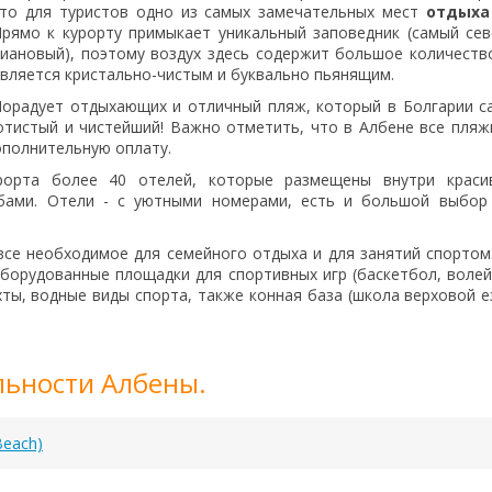
это для туристов одно из самых замечательных мест
отдыха
рямо к курорту примыкает уникальный заповедник (самый се
иановый), поэтому воздух здесь содержит большое количеств
вляется кристально-чистым и буквально пьянящим.
орадует отдыхающих и отличный пляж, который в Болгарии с
олотистый и чистейший! Важно отметить, что в Албене все пляж
ополнительную оплату.
рорта более 40 отелей, которые размещены внутри краси
бами. Отели - с уютными номерами, есть и большой выбор 
се необходимое для семейного отдыха и для занятий спортом.
орудованные площадки для спортивных игр (баскетбол, волей
хты, водные виды спорта, также конная база (школа верховой е
ьности Албены.
Beach)