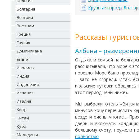
Бельгия
Крупные города Болгар
Болгария
Венгрия
Вьетнам
Греция
Рассказы туристо
Грузия
Албена – размеренн
Доминикана
Египет
Отдыхали семьей на болгарс
рассчитывали, что море к эт
Израиль
повезло. Море было прохладн
Индия
– зато не сгорели. Итак, е
Индонезия
июльские путевки обошлись н
этот период цены ниже).
Испания
Италия
Мы выбрали отель «Вита-пар
Кипр
минусов хочу перечислить кур
везде и очень многие… При
Китай
дверь и включать кондицио
Куба
большому счету, неужели не
Мальдивы
полностью