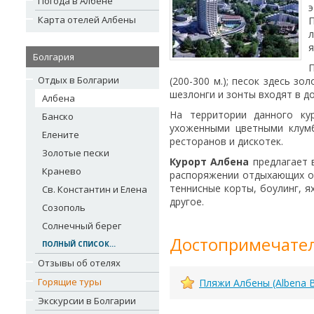
Погода в Албене
Карта отелей Албены
П
л
я
Болгария
П
Отдых в Болгарии
(200-300 м.); песок здесь з
шезлонги и зонты входят в д
Албена
На территории данного ку
Банско
ухоженными цветными клум
Елените
ресторанов и дискотек.
Золотые пески
Курорт Албена
предлагает в
Кранево
распоряжении отдыхающих об
теннисные корты, боулинг, я
Св. Константин и Елена
другое.
Созополь
Солнечный берег
Достопримечател
ПОЛНЫЙ СПИСОК...
Отзывы об отелях
Горящие туры
Пляжи Албены (Albena 
Экскурсии в Болгарии