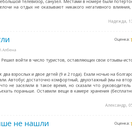
ебольшой телевизор, санузел. Местами в номере были потертос
елочи на отдых не оказывают никакого негативного влияния, м
Надежда, 1
ули
Оценка:
 \ Албена
. Решил войти в число туристов, оставляющих свои отзывы-ист
два взрослых и двое детей (9 и 2 года). Ехали ночью на болга
пали. Автобус достаточно комфортный, двухэтажный (мы на втор
 что не заселили в такое время, но сказали что руководитель 
ехать пораньше. Оставили вещи в камере хранения (бесплатно)
Александр, 0
чше не нашли
Оценка: