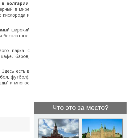
 в Болгарии
.
верный в мире
о кислорода и
амый широкий
и бесплатные;
вого парка с
кафе, баров,
 Здесь есть в
бол, футбол),
зды) и многое
Что это за место?