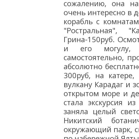
сожалению, она на
очень интересно в 
корабль с комнатам
"Ростральная", 
Грина-150руб. Осмо
и его могулу,
самостоятельно, пр
абсолютно бесплатн
300руб, на катере
вулкану Карадаг и 
открытом море и де
стала экскурсия и
заняла целый свет
Никитский ботан
окружающий парк, с
по набережной Ялты