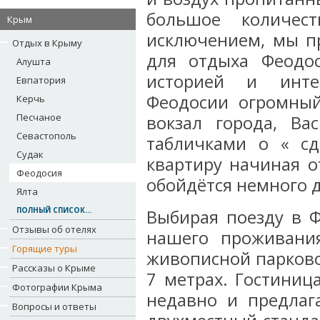
большое количес
Крым
исключением, мы п
Отдых в Крыму
для отдыха Феодос
Алушта
историей и инте
Евпатория
Феодосии огромный
Керчь
Песчаное
вокзал города, Ва
Севастополь
табличками о « сд
Судак
квартиру начиная о
Феодосия
обойдётся немного 
Ялта
ПОЛНЫЙ СПИСОК...
Выбирая поезду в 
Отзывы об отелях
нашего проживани
Горящие туры
живописной парково
Рассказы о Крыме
7 метрах. Гостиниц
Фотографии Крыма
недавно и предлаг
Вопросы и ответы