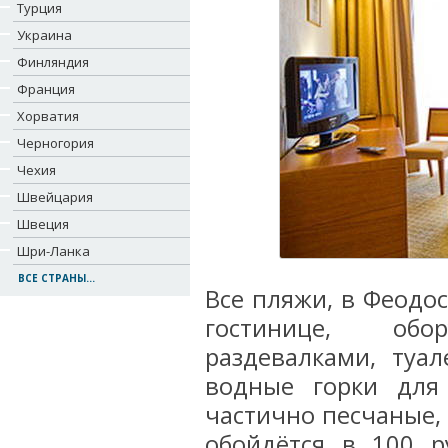
Турция
Украина
Финляндия
Франция
Хорватия
Черногория
Чехия
Швейцария
Швеция
Шри-Ланка
ВСЕ СТРАНЫ...
Все пляжи, в Феодо
гостинице, обо
раздевалками, туа
водные горки для
частично песчаные, 
обойдётся в 100 р