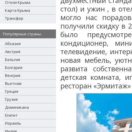
двухместный станда
Отели Крыма
стол) и ужин , в от
Карта Крыма
могло нас порадов
Трансфер
получили скидку в 
было предусмотр
Популярные страны
кондиционер, мин
Абхазия
телевидение, интерн
Австрия
новая мебель, уютн
Бельгия
развита собственна
Болгария
детская комната, и
Венгрия
Вьетнам
ресторан «Эрмитаж»
Греция
Грузия
Доминикана
Египет
Израиль
Индия