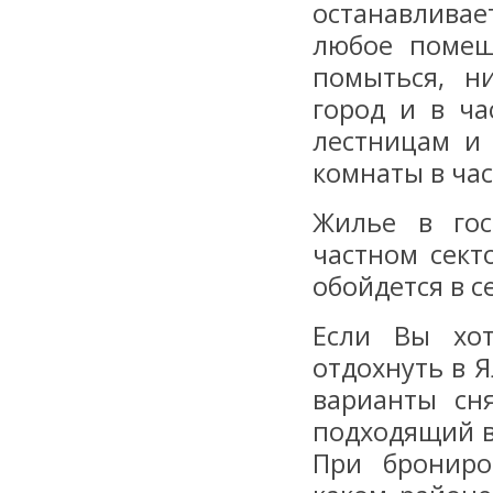
останавлива
любое помещ
помыться, н
город и в ча
лестницам и
комнаты в час
Жилье в гос
частном сект
обойдется в се
Если Вы хо
отдохнуть в 
варианты сн
подходящий в
При брониро