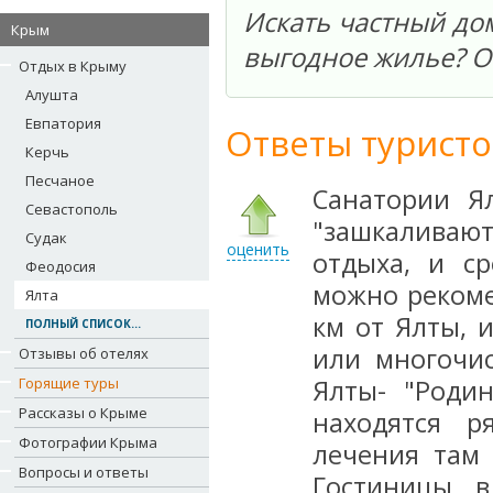
Искать частный дом
Крым
выгодное жилье? О
Отдых в Крыму
Алушта
Евпатория
Ответы туристо
Керчь
Песчаное
Санатории Я
Севастополь
"зашкаливают
Судак
оценить
отдыха, и с
Феодосия
можно рекоме
Ялта
км от Ялты, 
ПОЛНЫЙ СПИСОК...
или многочи
Отзывы об отелях
Горящие туры
Ялты- "Роди
Рассказы о Крыме
находятся р
Фотографии Крыма
лечения там 
Вопросы и ответы
Гостиницы в