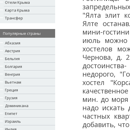
Отели Крыма
запредельны
Карта Крыма
"Ялта элит к
Трансфер
Ялте остана
мини-гостин
Популярные страны
июль можно 
Абхазия
хостелов мож
Австрия
Чернова, д. 
Бельгия
достоинства-
Болгария
недорого, "Г
Венгрия
хостел "Корс
Вьетнам
качественное
Греция
мин. до моря
Грузия
Доминикана
надо искать 
Египет
частных квар
Израиль
добавить, что
Индия