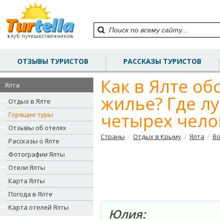
ОТЗЫВЫ ТУРИСТОВ
РАССКАЗЫ ТУРИСТОВ
Как в Ялте об
Ялта
жилье? Где л
Отдых в Ялте
четырех чело
Горящие туры
Отзывы об отелях
/
/
/
Страны
Отдых в Крыму
Ялта
Во
Рассказы о Ялте
Фотографии Ялты
Отели Ялты
Карта Ялты
Погода в Ялте
Карта отелей Ялты
Юлия: