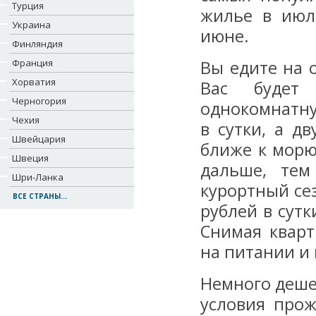
Турция
жилье в июл
Украина
июне.
Финляндия
Франция
Вы едите на 
Хорватия
Вас будет
Черногория
однокомнатну
Чехия
в сутки, а д
Швейцария
ближе к морю
Швеция
дальше, тем
Шри-Ланка
курортный се
ВСЕ СТРАНЫ...
рублей в сутк
Снимая кварт
на питании и 
Немного деше
условия прож