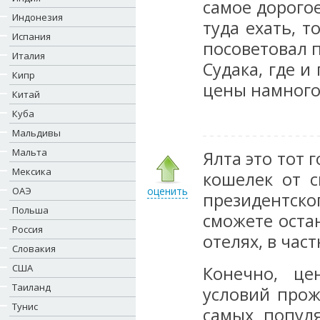
самое дорого
Индонезия
туда ехать, 
Испания
посоветовал 
Италия
Судака, где 
Кипр
цены намного
Китай
Куба
Мальдивы
Мальта
Ялта это тот 
Мексика
кошелек от с
ОАЭ
оценить
президентско
Польша
сможете оста
Россия
отелях, в час
Словакия
США
Конечно, це
Таиланд
условий прож
Тунис
самых попул