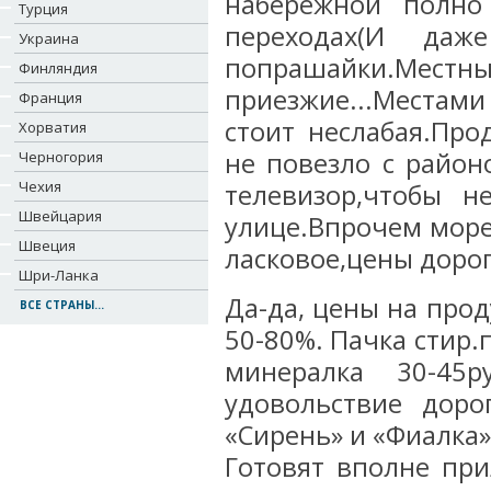
набережной полно
Турция
переходах(И да
Украина
попрашайки.Местны
Финляндия
приезжие...Местами 
Франция
стоит неслабая.Пр
Хорватия
не повезло с район
Черногория
Чехия
телевизор,чтобы н
Швейцария
улице.Впрочем море
Швеция
ласковое,цены дорог
Шри-Ланка
Да-да, цены на про
ВСЕ СТРАНЫ...
50-80%. Пачка стир.п
минералка 30-45
удовольствие доро
«Сирень» и «Фиалка» 
Готовят вполне при