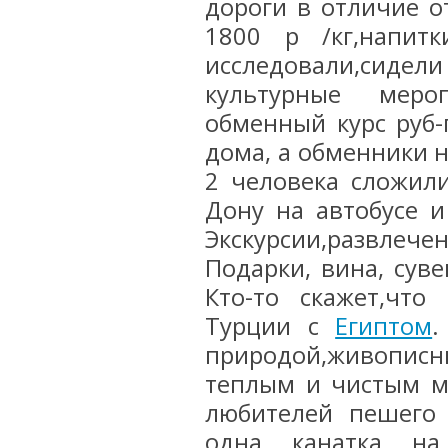
дороги в отличие 
1800 р /кг,напит
исследовали,сидел
культурные меро
обменный курс руб-
дома, а обменники н
2 человека сложили
Дону на автобусе и
Экскурсии,развлеч
Подарки, вина, суве
Кто-то скажет,что
Турции с
Египтом
.
природой,живописн
теплым и чистым м
любителей пешего 
одна канатка на