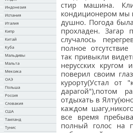
стир машина. Кл
Индонезия
кондиционером мы н
Испания
душно. Погода была
Италия
прохладен. Загар 
Кипр
случалось перегре
Китай
полное отсутствие
Куба
так привыкли видет
Мальдивы
Мальта
нерусских кругом 
Мексика
поверил своим глаз
ОАЭ
курорту(Устал от "
Польша
дарагой"),потом ра
Россия
отдыхать в Ялту(юн
Словакия
каждом шагу,никого
США
все время пребыва
Таиланд
полный голос на п
Тунис