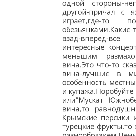
одной стороны-не
другой-причал с я
играет,где-то п
обезьянками.Какие-
взад-вперед-все 
интересные концерт
меньшим размахо
вина.Это что-то ск
вина-лучшие в ми
особенность местны
и купажа.Поробуйте 
или"Мускат Южноб
вина,то равнодуш
Крымские персики и
турецкие фрукты,то
разнообразием.