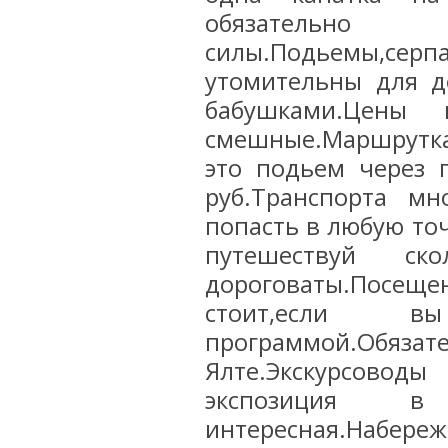
обязател
силы.Подьемы,
утомительны для д
бабушками.Цены 
смешные.Маршрутка
это подьем через г
руб.Транспорта мн
попасть в любую то
путешествуй ск
дороговаты.Посещ
стоит,если 
программой.Обяза
Ялте.Экскурсово
экспозиция в
интересная.Набере