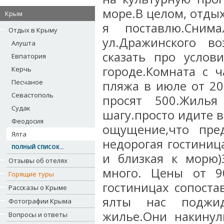
море.В целом, отды
Крым
я поставлю.Сним
Отдых в Крыму
ул.Дражинского в
Алушта
сказать про услов
Евпатория
городе.Комната с 
Керчь
Песчаное
пляжа в июле от 20
Севастополь
просят 500.Жиль
Судак
шагу.просто идите 
Феодосия
ощущение,что пре
Ялта
недорогая гостиниц
ПОЛНЫЙ СПИСОК...
и близкая к морю)
Отзывы об отелях
много. Цены от 9
Горящие туры
гостиницах сопоста
Рассказы о Крыме
ялты нас поджид
Фотографии Крыма
жилье.Они накинул
Вопросы и ответы