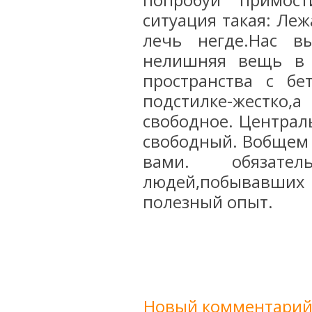
попробуй примост
ситуация такая: Ле
лечь негде.Нас в
нелишняя вещь в 
пространства с б
подстилке-жестко,а
свободное. Централ
свободный. Вобщем 
вами. обязате
людей,побывавших
полезный опыт.
Новый комментарий