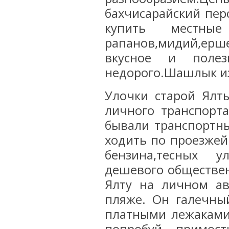
бахчисарайский пер
купить местные
рапанов,мидий,ерш
вкусное и полез
недорого.Шашлык из 
Улочки старой Ялт
личного транспорт
бывали транспортны
ходить по проезжей
бензина,тесных 
дешевого обществен
Ялту на личном ав
пляже. Он галечны
платными лежаками.