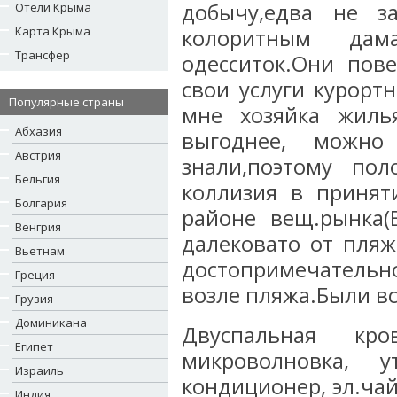
добычу,едва не з
Отели Крыма
Карта Крыма
колоритным дама
Трансфер
одесситок.Они пов
свои услуги курорт
Популярные страны
мне хозяйка жилья
Абхазия
выгоднее, можно
Австрия
знали,поэтому по
Бельгия
коллизия в принят
Болгария
районе вещ.рынка(
Венгрия
далековато от пляж
Вьетнам
достопримечательн
Греция
возле пляжа.Были вс
Грузия
Доминикана
Двуспальная кро
Египет
микроволновка, у
Израиль
кондиционер, эл.чай
Индия