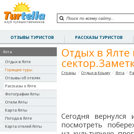
ОТЗЫВЫ ТУРИСТОВ
РАССКАЗЫ ТУРИСТОВ
Отдых в Ялте
Ялта
сектор.Заметк
Отдых в Ялте
Горящие туры
/
/
/
Страны
Отдых в Крыму
Ялта
Ра
Отзывы об отелях
Рассказы о Ялте
Фотографии Ялты
Отели Ялты
Карта Ялты
Сегодня вернулся 
Погода в Ялте
посмотреть побере
Карта отелей Ялты
на культурную прог