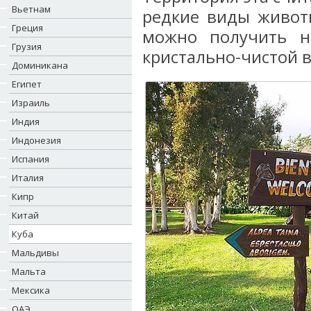
Вьетнам
редкие виды живот
Греция
можно получить н
Грузия
кристально-чистой в
Доминикана
Египет
Израиль
Индия
Индонезия
Испания
Италия
Кипр
Китай
Куба
Мальдивы
Мальта
Мексика
ОАЭ