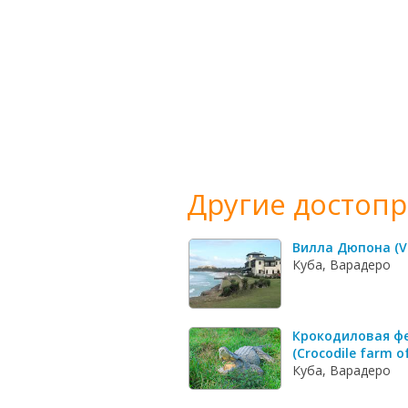
Другие достоп
Вилла Дюпона (Vi
Куба, Варадеро
Крокодиловая фе
(Crocodile farm o
Куба, Варадеро