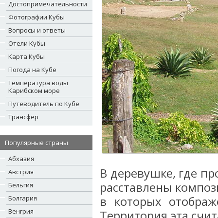
Достопримечательности
Фотографии Кубы
Вопросы и ответы
Отели Кубы
Карта Кубы
Погода на Кубе
Температура воды
Карибском море
Путеводитель по Кубе
Трансфер
Популярные страны
Абхазия
В деревушке, где п
Австрия
расставлены композ
Бельгия
Болгария
в которых отображ
Венгрия
Территория эта счит