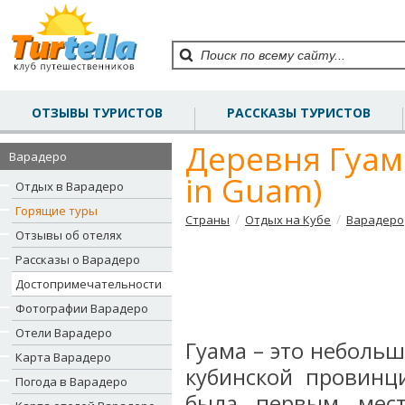
ОТЗЫВЫ ТУРИСТОВ
РАССКАЗЫ ТУРИСТОВ
Деревня Гуама 
Варадеро
in Guam)
Отдых в Варадеро
Горящие туры
/
/
Страны
Отдых на Кубе
Варадеро
Отзывы об отелях
Рассказы о Варадеро
Достопримечательности
Фотографии Варадеро
Отели Варадеро
Гуама – это неболь
Карта Варадеро
кубинской провинц
Погода в Варадеро
была первым мест