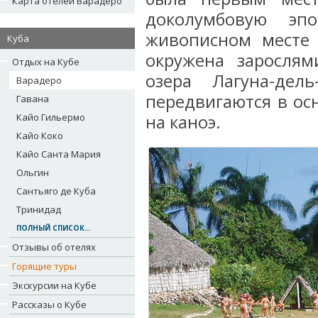
Карта отелей Варадеро
доколумбовую эп
живописном месте 
Куба
окружена заросля
Отдых на Кубе
озера Лагуна-дел
Варадеро
передвигаются в ос
Гавана
Кайо Гильермо
на каноэ.
Кайо Коко
Кайо Санта Мария
Ольгин
Сантьяго де Куба
Тринидад
ПОЛНЫЙ СПИСОК...
Отзывы об отелях
Горящие туры
Экскурсии на Кубе
Рассказы о Кубе