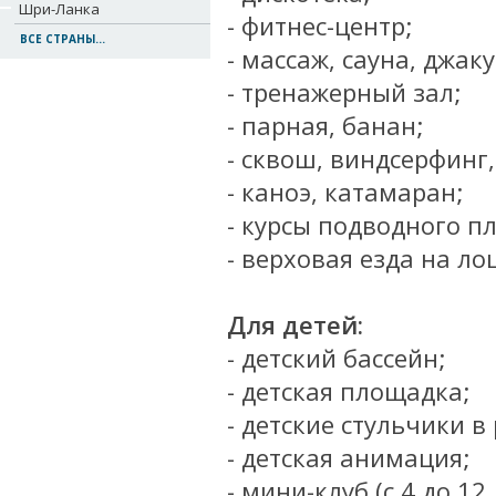
Шри-Ланка
- фитнес-центр;
ВСЕ СТРАНЫ...
- массаж, сауна, джаку
- тренажерный зал;
- парная, банан;
- сквош, виндсерфинг
- каноэ, катамаран;
- курсы подводного п
- верховая езда на л
Для детей:
- детский бассейн;
- детская площадка;
- детские стульчики в
- детская анимация;
- мини-клуб (с 4 до 12 