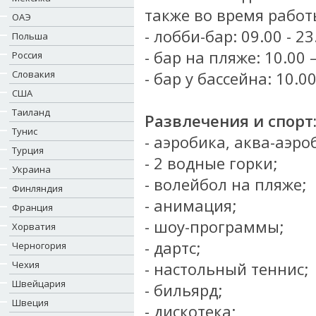
также во время работ
ОАЭ
- лобби-бар: 09.00 - 23
Польша
- бар на пляже: 10.00 
Россия
Словакия
- бар у бассейна: 10.00
США
Таиланд
Развлечения и спорт
Тунис
- аэробика, аква-аэро
Турция
- 2 водные горки;
Украина
- волейбол на пляже;
Финляндия
- анимация;
Франция
- шоу-программы;
Хорватия
- дартс;
Черногория
Чехия
- настольный теннис;
Швейцария
- бильярд;
Швеция
- дискотека;