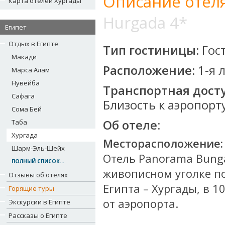
Описание отеля
Карта отелей Хургады
Hurgada 4*
Египет
Отдых в Египте
Тип гостиницы:
Гос
Макади
Расположение:
1-я 
Марса Алам
Нувейба
Транспортная досту
Сафага
Близость к аэропорту
Сома Бей
Об отеле:
Таба
Хургада
Месторасположение:
Шарм-Эль-Шейх
Отель Panorama Bung
ПОЛНЫЙ СПИСОК...
живописном уголке п
Отзывы об отелях
Египта – Хургады, в 1
Горящие туры
от аэропорта.
Экскурсии в Египте
Рассказы о Египте