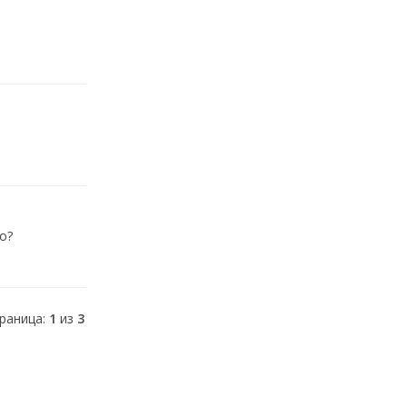
о?
раница:
1
из
3