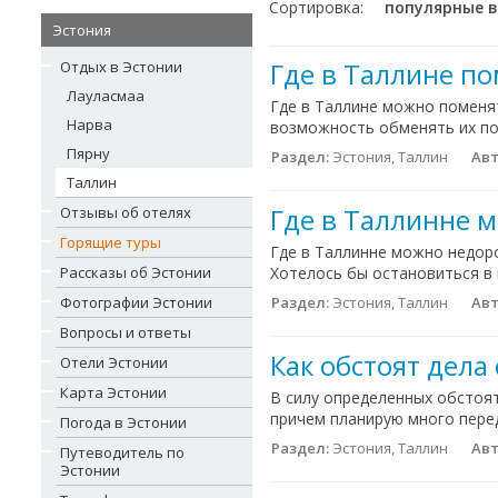
Сортировка:
популярные 
Эстония
Где в Таллине п
Отдых в Эстонии
Лауласмаа
Где в Таллине можно поменят
Нарва
возможность обменять их по
Пярну
Раздел:
Эстония, Таллин
Авт
Таллин
Где в Таллинне 
Отзывы об отелях
Горящие туры
Где в Таллинне можно недоро
Рассказы об Эстонии
Хотелось бы остановиться в 
Фотографии Эстонии
Раздел:
Эстония, Таллин
Авт
Вопросы и ответы
Как обстоят дела
Отели Эстонии
Карта Эстонии
В силу определенных обстоя
причем планирую много передв
Погода в Эстонии
Раздел:
Эстония, Таллин
Авт
Путеводитель по
Эстонии