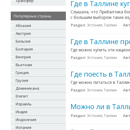
Трансфер
Где в Таллине ку
Слышала, что Прибалтика бог
Популярные страны
с большим выбором таких из
Раздел:
Эстония, Таллин
Авт
Абхазия
Австрия
Где в Таллине пр
Бельгия
Болгария
Где можно купить эти национ
Венгрия
Раздел:
Эстония, Таллин
Авт
Вьетнам
Где поесть в Тал
Греция
Грузия
Где можно питаться в Таллин
Доминикана
Раздел:
Эстония, Таллин
Авт
Египет
Израиль
Можно ли в Талл
Индия
Раздел:
Эстония, Таллин
Авт
Индонезия
Испания