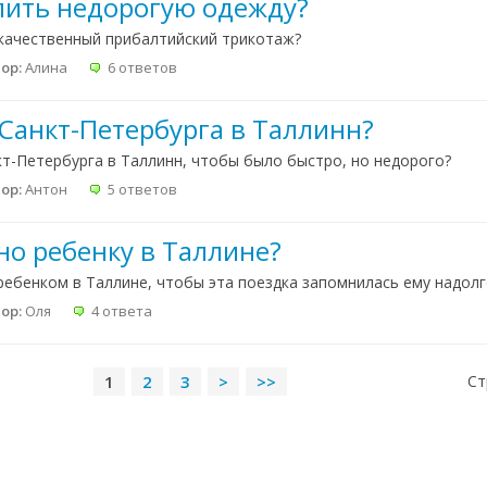
упить недорогую одежду?
 качественный прибалтийский трикотаж?
ор:
Алина
6 ответов
 Санкт-Петербурга в Таллинн?
т-Петербурга в Таллинн, чтобы было быстро, но недорого?
ор:
Антон
5 ответов
но ребенку в Таллине?
 ребенком в Таллине, чтобы эта поездка запомнилась ему надолг
ор:
Оля
4 ответа
1
2
3
>
>>
Ст