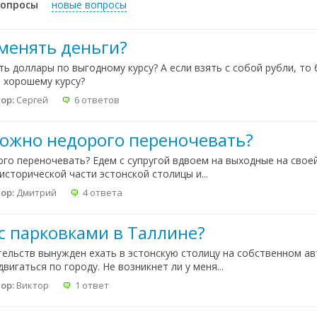
вопросы
новые вопросы
оменять деньги?
ь доллары по выгодному курсу? А если взять с собой рубли, то 
 хорошему курсу?
ор:
Сергей
6 ответов
можно недорого переночевать?
го переночевать? Едем с супругой вдвоем на выходные на свое
исторической части эстонской столицы и...
ор:
Дмитрий
4 ответа
 с парковками в Таллине?
тельств вынужден ехать в эстонскую столицу на собственном а
игаться по городу. Не возникнет ли у меня...
ор:
Виктор
1 ответ