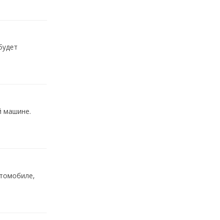
будет
й машине.
втомобиле,