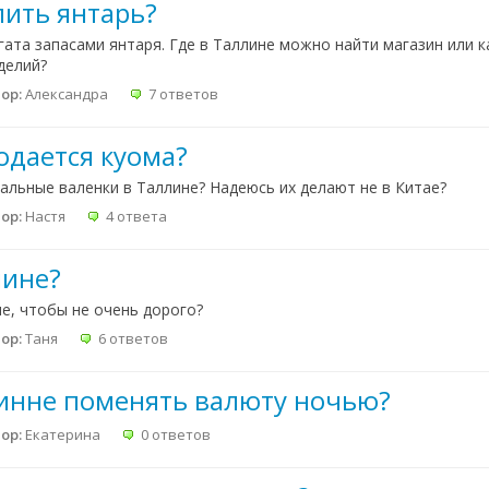
пить янтарь?
ата запасами янтаря. Где в Таллине можно найти магазин или к
делий?
ор:
Александра
7 ответов
одается куома?
альные валенки в Таллине? Надеюсь их делают не в Китае?
ор:
Настя
4 ответа
лине?
е, чтобы не очень дорого?
ор:
Таня
6 ответов
инне поменять валюту ночью?
ор:
Екатерина
0 ответов