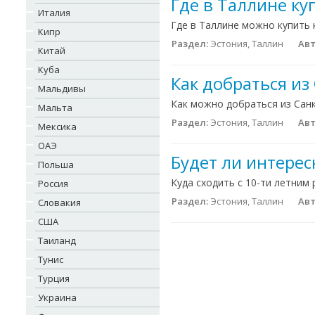
Где в Таллине к
Италия
Где в Таллине можно купить
Кипр
Раздел:
Эстония, Таллин
Авт
Китай
Куба
Как добраться из
Мальдивы
Как можно добраться из Санк
Мальта
Раздел:
Эстония, Таллин
Авт
Мексика
ОАЭ
Будет ли интерес
Польша
Куда сходить с 10-ти летним
Россия
Раздел:
Эстония, Таллин
Авт
Словакия
США
Таиланд
Тунис
Турция
Украина