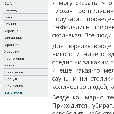
Я могу сказать, чт
США
плохая вентиляци
Таиланд
Тунис
получаса, прове
Турция
разболелись голо
Украина
скользкая. Все люди
Финляндия
Для порядка вроде 
Франция
Хорватия
никого и ничего з
Черногория
следит ни за каким 
Чехия
и еще какая-то ме
Швейцария
сауны и ни столики
Швеция
количество людей, к
Шри-Ланка
ВСЕ СТРАНЫ...
Везде кошмарно тес
Приходится убират
освободить себе сто