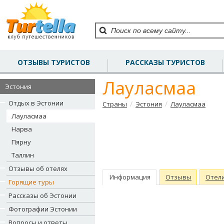
ОТЗЫВЫ ТУРИСТОВ
РАССКАЗЫ ТУРИСТОВ
Лауласмаа
Эстония
Отдых в Эстонии
/
/
Страны
Эстония
Лауласмаа
Лауласмаа
Нарва
Пярну
Таллин
Отзывы об отелях
Информация
Отзывы
Отел
Горящие туры
Рассказы об Эстонии
Фотографии Эстонии
Вопросы и ответы