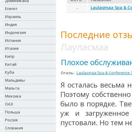
Доминикана
Laulasmaa Spa & Co
-
Египет
Израиль
Индия
Последние отзы
Индонезия
Испания
Лауласмаа
Италия
Кипр
Плохое обслужива
Китай
Куба
Отель:
Laulasmaa Spa & Conference 
Мальдивы
Я осталась весьма 
Мальта
Поэтому собственно
Мексика
было в порядке. Тве
ОАЭ
уж и загруженное
Польша
Россия
пустовали. Но тем н
Словакия