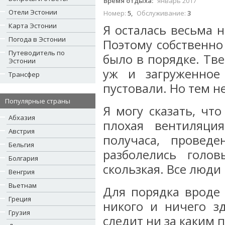
Время отдыха:
январь 2017
Отели Эстонии
Номер:
5
,
Обслуживание:
3
Карта Эстонии
Я осталась весьма 
Погода в Эстонии
Поэтому собственно
Путеводитель по
было в порядке. Тве
Эстонии
уж и загруженное
Трансфер
пустовали. Но тем н
Популярные страны
Я могу сказать, чт
Абхазия
плохая вентиляци
Австрия
получаса, прове
Бельгия
разболелись голо
Болгария
скользкая. Все люди
Венгрия
Вьетнам
Для порядка вроде 
Греция
никого и ничего з
Грузия
следит ни за каким 