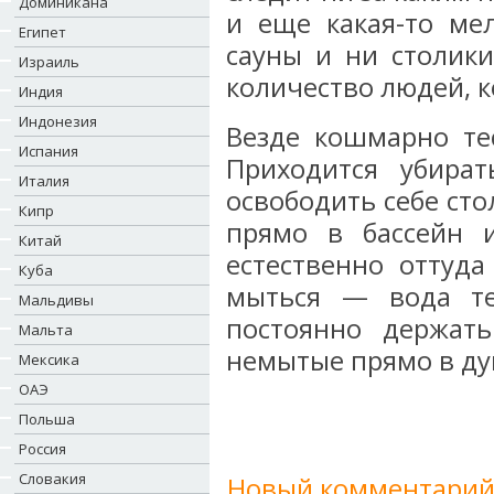
Доминикана
и еще какая-то ме
Египет
сауны и ни столики
Израиль
количество людей, к
Индия
Индонезия
Везде кошмарно тес
Испания
Приходится убират
Италия
освободить себе сто
Кипр
прямо в бассейн 
Китай
естественно оттуд
Куба
мыться — вода те
Мальдивы
постоянно держат
Мальта
немытые прямо в ду
Мексика
ОАЭ
Польша
Россия
Словакия
Новый комментарий