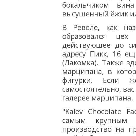
бокальчиком вин
высушенный ёжик ил
В Ревеле, как на
образовался цех
действующее до си
адресу Пикк, 16 ещ
(Лакомка). Также з
марципана, в кото
фигурки. Если ж
самостоятельно, вас
галерее марципана.
"Kalev Chocolate F
самым крупным к
производство на пр