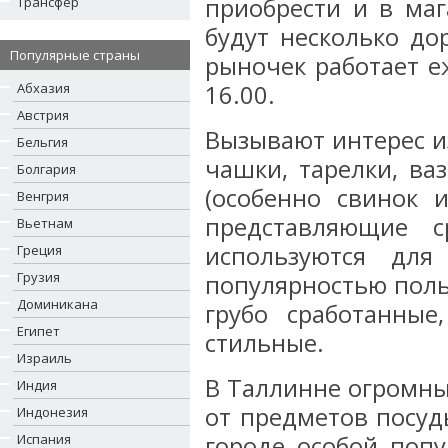
приобрести и в маг
Трансфер
будут несколько до
Популярные страны
рыночек работает еж
Абхазия
16.00.
Австрия
Вызывают интерес и
Бельгия
чашки, тарелки, ва
Болгария
(особенно свинок 
Венгрия
представляющие с
Вьетнам
используются для
Греция
Грузия
популярностью поль
Доминикана
грубо сработанные
Египет
стильные.
Израиль
В Таллинне огромны
Индия
от предметов посуд
Индонезия
Испания
городе особой поп