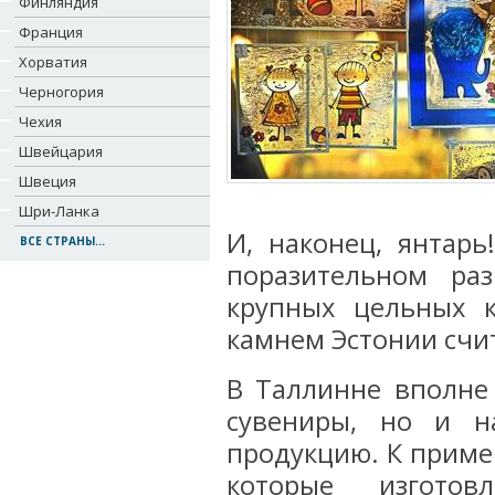
Финляндия
Франция
Хорватия
Черногория
Чехия
Швейцария
Швеция
Шри-Ланка
И, наконец, янтарь
ВСЕ СТРАНЫ...
поразительном ра
крупных цельных к
камнем Эстонии счит
В Таллинне вполне
сувениры, но и н
продукцию. К пример
которые изгото