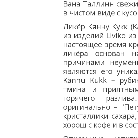
Вана Таллинн свежи
в чистом виде с кусо
Ликёр Кянну Кукк (
из изделий Liviko и
настоящее время кре
ликёра основан н
причинами неумен
являются его уник
Kännu Kukk – руби
тмина и приятным
горячего разлив
оригинально – "Пет
кристаллики сахара
хорош с кофе и в сос