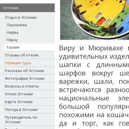
Эстония
Отдых в Эстонии
Лауласмаа
Нарва
Пярну
Виру и Мюривахе 
Таллин
удивительных издел
Отзывы об отелях
шапки с длинными
Горящие туры
Рассказы об Эстонии
шарфов вокруг ш
Фотографии Эстонии
варежки, шали, по
Вопросы и ответы
встречаются разно
Отели Эстонии
национальные эл
Карта Эстонии
большой популяр
Погода в Эстонии
похожими на кошач
Путеводитель по
да и торг, как го
Эстонии