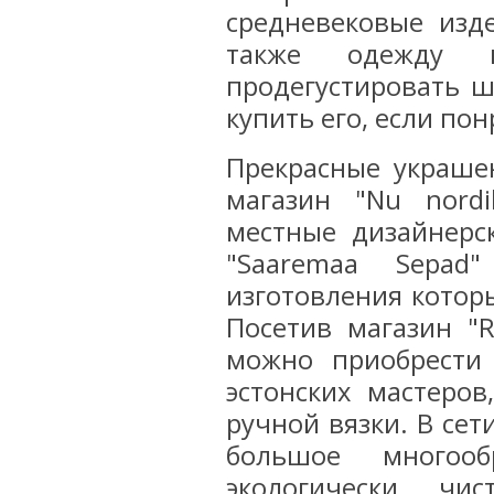
средневековые изде
также одежду 
продегустировать ш
купить его, если пон
Прекрасные украше
магазин "Nu nord
местные дизайнерс
"Saaremaa Sepad
изготовления котор
Посетив магазин "R
можно приобрести
эстонских мастеро
ручной вязки. В сет
большое многооб
экологически чи