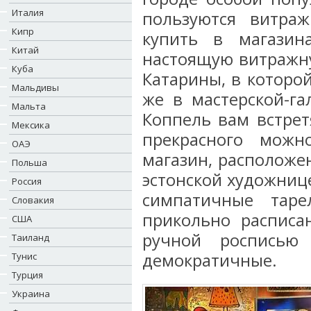
Италия
пользуются витра
Кипр
купить в магазин
Китай
настоящую витражну
Куба
Катарины, в которо
Мальдивы
же в мастерской-г
Мальта
Коппель вам встрет
Мексика
прекрасного можн
ОАЭ
магазин, расположе
Польша
эстонской художнице
Россия
симпатичные таре
Словакия
прикольно расписа
США
ручной росписью
Таиланд
демократичные.
Тунис
Турция
Украина