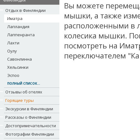
Финляндия
Вы можете перемеща
Отдых в Финляндии
мышки, а также изме
Иматра
расположенными в л
Лапландия
колесика мышки. По
Лаппенранта
Лахти
посмотреть на Имат
Оулу
переключателем "Кар
Савонлинна
Хельсинки
Эспоо
ПОЛНЫЙ СПИСОК...
Отзывы об отелях
Горящие туры
Экскурсии в Финляндии
Рассказы о Финляндии
Достопримечательности
Фотографии Финляндии