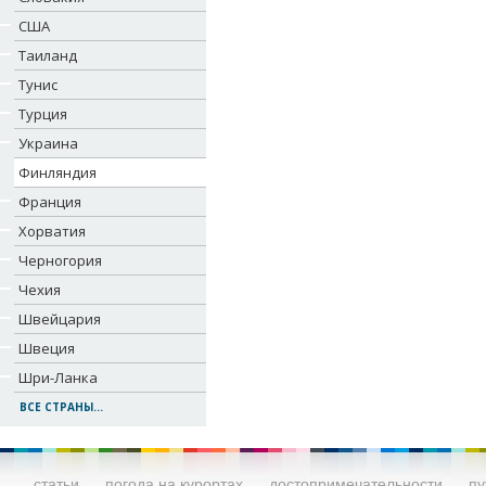
США
Таиланд
Тунис
Турция
Украина
Финляндия
Франция
Хорватия
Черногория
Чехия
Швейцария
Швеция
Шри-Ланка
ВСЕ СТРАНЫ...
статьи
погода на курортах
достопримечательности
пу