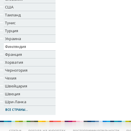
США
Таиланд
Тунис
Турция
Украина
Финляндия
Франция
Хорватия
Черногория
Чехия
Швейцария
Швеция
Шри-Ланка
ВСЕ СТРАНЫ...
статьи
погода на курортах
достопримечательности
пу