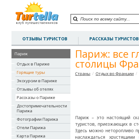
ОТЗЫВЫ ТУРИСТОВ
РАССКАЗЫ ТУРИСТОВ
Париж: все 
Париж
столицы Фра
Отдых в Париже
Горящие туры
/
/
Страны
Отдых во Франции
Экскурсии в Париже
Отзывы об отелях
Рассказы о Париже
Достопримечательности
Парижа
Париж – это настоящий ска
Фотографии Парижа
туристов, приезжающих в ст
Отели Парижа
Здесь можно неторопливо пр
Карта Парижа
наслаждаться хрустящими 