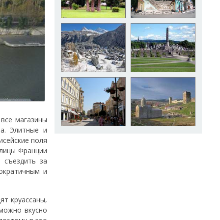
 все магазины
а. Элитные и
исейские поля
олицы Франции
 съездить за
мократичным и
ят круассаны,
 можно вкусно