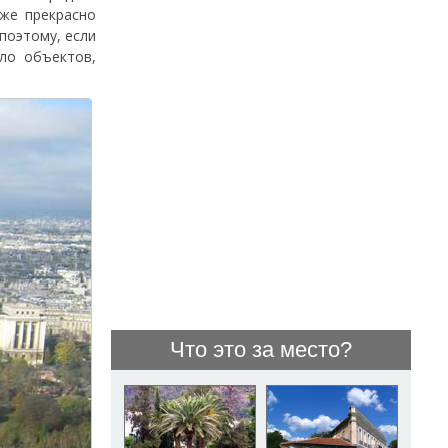
иже прекрасно
поэтому, если
сло объектов,
Что это за место?