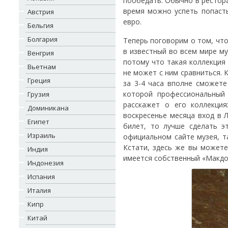
пообедать. Обычно в рестора
время можно успеть попасть
Австрия
евро.
Бельгия
Болгария
Теперь поговорим о том, что
в известный во всем мире м
Венгрия
потому что такая коллекция
Вьетнам
не может с ним сравниться. К
Греция
за 3-4 часа вполне сможете
которой профессиональный
Грузия
расскажет о его коллекци
Доминикана
воскресенье месяца вход в 
Египет
билет, то лучше сделать э
Израиль
официальном сайте музея, та
Кстати, здесь же вы можете
Индия
имеется собственный «Макдо
Индонезия
Испания
Италия
Кипр
Китай