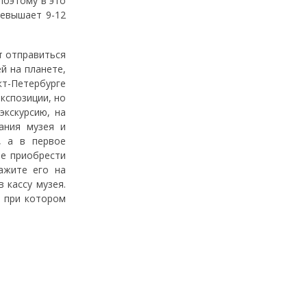
поэтому в это
ревышает 9-12
т отправиться
й на планете,
кт-Петербурге
экспозиции, но
экскурсию, на
ания музея и
, а в первое
те приобрести
ажите его на
 кассу музея.
, при котором