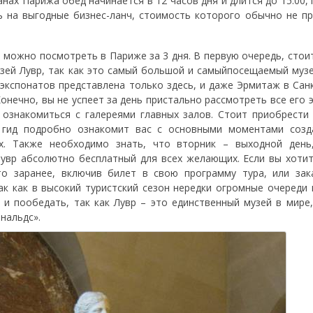
нах Парижа обед начинается в 12 часов дня и длится до 15.00, 
 на выгодные бизнес-ланч, стоимость которого обычно не п
 можно посмотреть в Париже за 3 дня. В первую очередь, стои
узей Лувр, так как это самый большой и самыйпосещаемый музе
 экспонатов представлена только здесь, и даже Эрмитаж в Сан
онечно, вы не успеет за день пристально рассмотреть все его 
 ознакомиться с галереями главных залов. Стоит приобрести 
 гид подробно ознакомит вас с основными моментами созд
ях. Также необходимо знать, что вторник – выходной день
Лувр абсолютно бесплатный для всех желающих. Если вы хоти
то заранее, включив билет в свою программу тура, или зак
к как в высокий туристский сезон нередки огромные очереди в
 и пообедать, так как Лувр – это единственный музей в мире
нальдс».