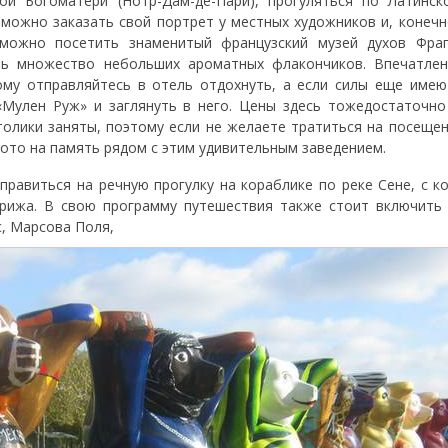
й Богоматери (Нотр-Дам-де-Пари), прогуляться по Латинско
 можно заказать свой портрет у местных художников и, конечн
 можно посетить знаменитый французский музей духов Фраг
ть множество небольших ароматных флакончиков. Впечатлен
ому отправляйтесь в отель отдохнуть, а если силы еще имею
Мулен Руж» и заглянуть в него. Цены здесь тожедостаточно
толики заняты, поэтому если не желаете тратиться на посещен
ото на память рядом с этим удивительным заведением.
правиться на речную прогулку на кораблике по реке Сене, с 
арижа. В свою программу путешествия также стоит включить
, Марсова Поля,