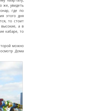
му кварталу,
о же, увидеть
онар, где по
ия этого дня
тся, то стоит
 высокие, а в
ие кабаре, то
которой можно
 осмотр Дома