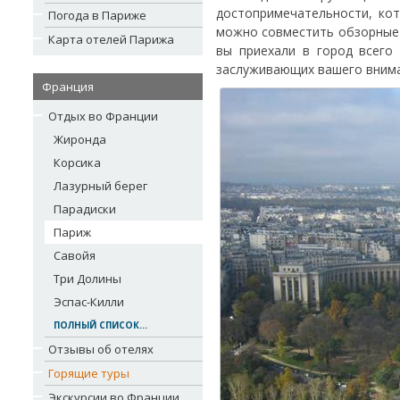
достопримечательности, кот
Погода в Париже
можно совместить обзорные 
Карта отелей Парижа
вы приехали в город всего
заслуживающих вашего внима
Франция
Отдых во Франции
Жиронда
Корсика
Лазурный берег
Парадиски
Париж
Савойя
Три Долины
Эспас-Килли
ПОЛНЫЙ СПИСОК...
Отзывы об отелях
Горящие туры
Экскурсии во Франции