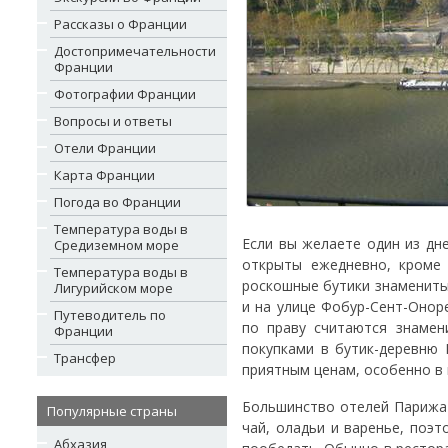
Рассказы о Франции
Достопримечательности
Франции
Фотографии Франции
Вопросы и ответы
Отели Франции
Карта Франции
Погода во Франции
Температура воды в
Если вы желаете один из дн
Средиземном море
открыты ежедневно, кроме 
Температура воды в
роскошные бутики знамениты
Лигурийском море
и на улице Фобур-Сент-Онор
Путеводитель по
по праву считаются знамен
Франции
покупками в бутик-деревню 
Трансфер
приятным ценам, особенно в
Большинство отелей Парижа 
Популярные страны
чай, оладьи и варенье, поэ
Абхазия