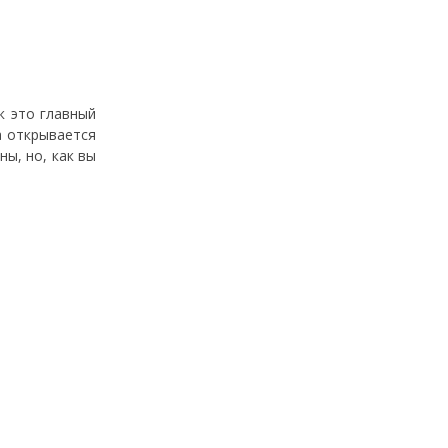
к это главный
а открывается
ы, но, как вы