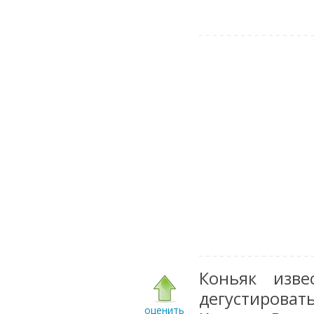
Коньяк изве
дегустироват
оценить