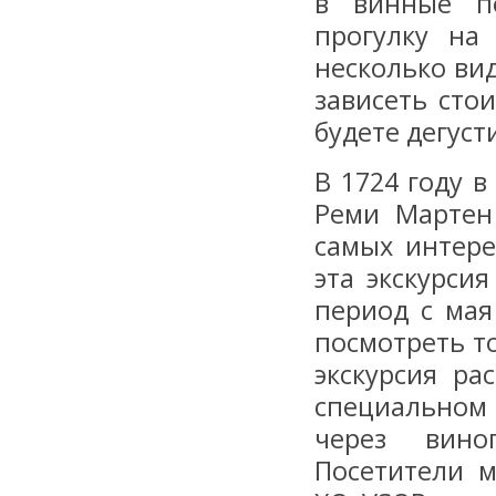
в винные по
прогулку на
несколько вид
зависеть сто
будете дегуст
В 1724 году 
Реми Мартен
самых интере
эта экскурси
период с мая
посмотреть т
экскурсия ра
специальном
через вино
Посетители м