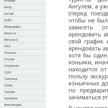
Италия
Ангулем, а уж
Кипр
(перед поез
Китай
чтобы не был
Куба
зависеть о
Мальдивы
арендовать а
Мальта
Мексика
свой график
ОАЭ
арендовать ав
Польша
хотя бы один
Россия
коньяки, инач
Словакия
находится от
США
пользу экску
Таиланд
коньячных до
Тунис
по предвари
Турция
заниматься э
Украина
Финляндия