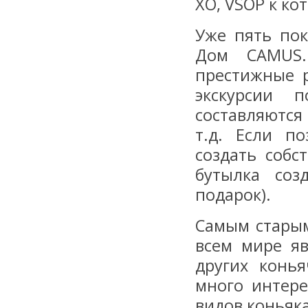
XO, VSOP к ко
Уже пять по
Дом CAMUS.
престижные р
экскурсии 
составляются
т.д. Если п
создать собс
бутылка соз
подарок).
Самым старым
всем мире я
других конь
много интере
видов коньяка