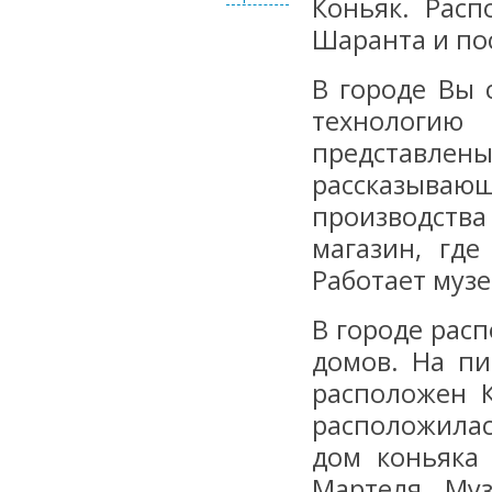
Коньяк. Рас
Шаранта и пос
В городе Вы 
технологию 
представлен
рассказываю
производств
магазин, гд
Работает музе
В городе рас
домов. На пи
расположен 
расположила
дом коньяка
Мартеля. Му