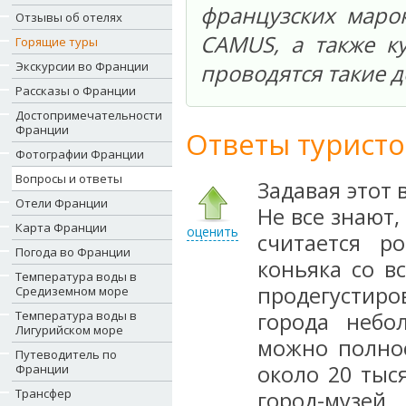
французских маро
Отзывы об отелях
CAMUS, а также ку
Горящие туры
Экскурсии во Франции
проводятся такие д
Рассказы о Франции
Достопримечательности
Франции
Ответы туристо
Фотографии Франции
Вопросы и ответы
Задавая этот 
Отели Франции
Не все знают,
Карта Франции
оценить
считается р
Погода во Франции
коньяка со в
Температура воды в
продегустиро
Средиземном море
Температура воды в
города небо
Лигурийском море
можно полнос
Путеводитель по
около 20 тыся
Франции
Трансфер
город-музей