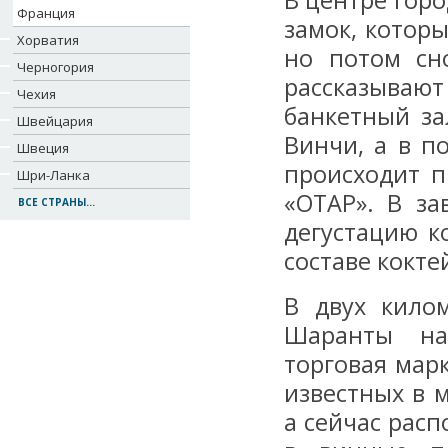
В центре гор
Франция
замок, котор
Хорватия
но потом сно
Черногория
рассказыва
Чехия
банкетный за
Швейцария
Винчи, а в п
Швеция
происходит п
Шри-Ланка
«ОТАР». В за
ВСЕ СТРАНЫ...
дегустацию к
составе кокте
В двух кило
Шаранты на
торговая мар
известных в м
а сейчас расп