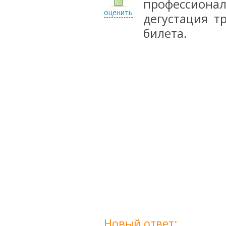
профессион
оценить
дегустация т
билета.
Новый ответ: