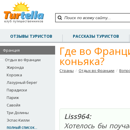
ОТЗЫВЫ ТУРИСТОВ
РАССКАЗЫ ТУРИСТОВ
Где во Франц
Франция
коньяка?
Отдых во Франции
Жиронда
/
/
Страны
Отдых во Франции
Вопро
Корсика
Лазурный берег
Парадиски
Париж
Савойя
Три Долины
Liss964:
Эспас-Килли
Хотелось бы поуча
ПОЛНЫЙ СПИСОК...