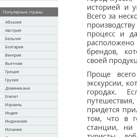
историей и у
Популярные страны
Всего за неск
Абхазия
производству
Австрия
процесс и д
Бельгия
расположено
Болгария
брендов, ко
Венгрия
своей продук
Вьетнам
Греция
Проще всего
Грузия
экскурсии, к
Доминикана
городах. Е
Египет
путешествия,
Израиль
придется при
Индия
том, что в 
Индонезия
станции, ни
Испания
туристы до