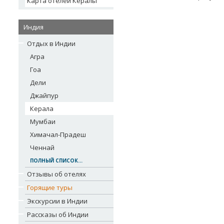
Карта отелей Кералы
Индия
Отдых в Индии
Агра
Гоа
Дели
Джайпур
Керала
Мумбаи
Химачал-Прадеш
Ченнай
ПОЛНЫЙ СПИСОК...
Отзывы об отелях
Горящие туры
Экскурсии в Индии
Рассказы об Индии