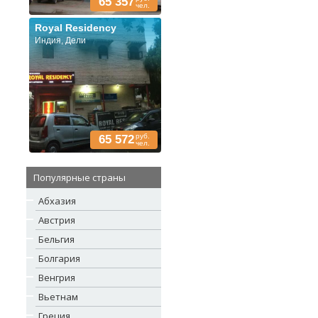
65 357
чел.
Royal Residency
Индия, Дели
руб.
65 572
чел.
Популярные страны
Абхазия
Австрия
Бельгия
Болгария
Венгрия
Вьетнам
Греция