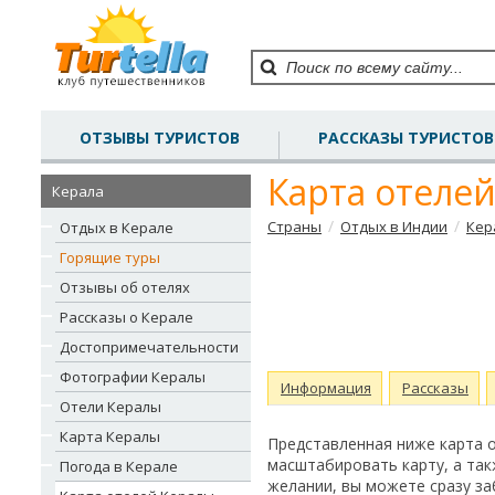
ОТЗЫВЫ ТУРИСТОВ
РАССКАЗЫ ТУРИСТОВ
Карта отеле
Керала
/
/
Страны
Отдых в Индии
Кер
Отдых в Керале
Горящие туры
Отзывы об отелях
Рассказы о Керале
Достопримечательности
Фотографии Кералы
Информация
Рассказы
Отели Кералы
Карта Кералы
Представленная ниже карта 
масштабировать карту, а так
Погода в Керале
желании, вы можете сразу з