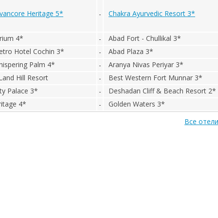
vancore Heritage 5*
Chakra Ayurvedic Resort 3*
-
rium 4*
Abad Fort - Chullikal 3*
-
tro Hotel Cochin 3*
Abad Plaza 3*
-
ispering Palm 4*
Aranya Nivas Periyar 3*
-
and Hill Resort
Best Western Fort Munnar 3*
-
ty Palace 3*
Deshadan Cliff & Beach Resort 2*
-
ritage 4*
Golden Waters 3*
-
Все отели