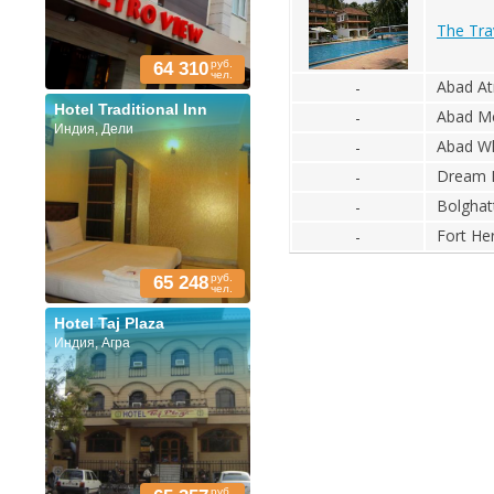
The Tra
руб.
64 310
чел.
Abad At
-
Hotel Traditional Inn
Abad Me
-
Индия, Дели
Abad Wh
-
Dream L
-
Bolghat
-
Fort He
-
руб.
65 248
чел.
Hotel Taj Plaza
Индия, Агра
руб.