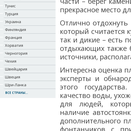
части – берег камен
Тунис
прекрасное место дл
Турция
Отлично отдохнуть 
Украина
который считается к
Финляндия
Франция
так и дикие – есть
Хорватия
отдыхающих также б
Черногория
источники, располаг
Чехия
Интересна оценка п
Швейцария
эксперты и обнаро
Швеция
Шри-Ланка
этого государства
ВСЕ СТРАНЫ...
качество воды, ухож
для людей, котор
наличие автостоянк
дополнительного пл
фонтанчиков с пр