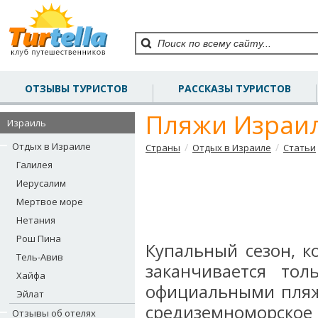
ОТЗЫВЫ ТУРИСТОВ
РАССКАЗЫ ТУРИСТОВ
Пляжи Израи
Израиль
Отдых в Израиле
/
/
Страны
Отдых в Израиле
Статьи
Галилея
Иерусалим
Мертвое море
Нетания
Рош Пина
Купальный сезон, к
Тель-Авив
заканчивается тол
Хайфа
официальными пляж
Эйлат
средиземноморско
Отзывы об отелях