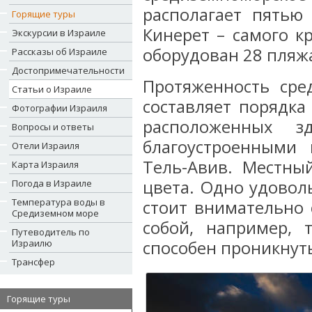
располагает пятью
Горящие туры
Кинерет – самого к
Экскурсии в Израиле
оборудован 28 пляж
Рассказы об Израиле
Достопримечательности
Протяженность сре
Статьи о Израиле
составляет порядка
Фотографии Израиля
расположенных з
Вопросы и ответы
благоустроенными 
Отели Израиля
Тель-Авив. Местны
Карта Израиля
цвета. Одно удовол
Погода в Израиле
Температура воды в
стоит внимательно 
Средиземном море
собой, например, 
Путеводитель по
Израилю
способен проникнут
Трансфер
Горящие туры