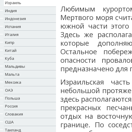
Израиль
Любимым курорто
Индия
Мертвого моря счит
Индонезия
южной части этого 
Испания
Здесь же располаг
Италия
которые дополня
Кипр
Остальное побере
Китай
опасности провало
Куба
Мальдивы
предназначено для
Мальта
Израильская част
Мексика
небольшой протяжен
ОАЭ
здесь располагаются
Польша
прекрасных песчан
Россия
Словакия
отдых на восточну
США
границе. По соседс
Таиланд