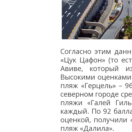
Согласно этим дан
«Цук Цафон» (то ес
Авиве, который и
Высокими оценками
пляж «Герцель» – 9
северном городе ср
пляжи «Галей Гиль
каждый. По 92 балл
оценкой, получили 
пляж «Далила».