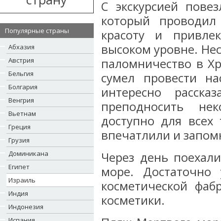
С экскурсией повез
который проводил
Популярные страны
красоту и привле
высоком уровне. Нес
Абхазия
Австрия
паломничество в Хр
Бельгия
сумел провести н
Болгария
интересно расска
Венгрия
преподносить нек
Вьетнам
доступно для всех 
Греция
впечатлили и запом
Грузия
Доминикана
Через день поехали
Египет
море. Достаточно 
Израиль
косметической фаб
Индия
косметики.
Индонезия
Испания