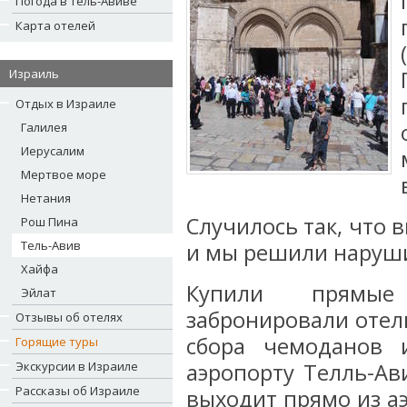
Погода в Тель-Авиве
Карта отелей
Израиль
Отдых в Израиле
Галилея
Иерусалим
Мертвое море
Нетания
Случилось так, что 
Рош Пина
Тель-Авив
и мы решили наруши
Хайфа
Купили прямые 
Эйлат
забронировали отель
Отзывы об отелях
сбора чемоданов 
Горящие туры
Экскурсии в Израиле
аэропорту Телль-Ав
Рассказы об Израиле
выходит прямо из аэ