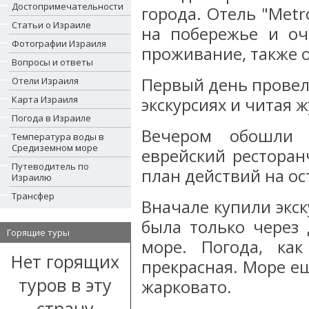
Достопримечательности
города. Отель "Мetr
Статьи о Израиле
на побережье и оч
Фотографии Израиля
проживание, также 
Вопросы и ответы
Первый день провели
Отели Израиля
Карта Израиля
экскурсиях и читая
Погода в Израиле
Вечером обошли 
Температура воды в
Средиземном море
еврейский ресторан
Путеводитель по
план действий на ос
Израилю
Трансфер
Вначале купили экс
была только через
Горящие туры
море. Погода, ка
Нет горящих
прекрасная. Море ещ
туров в эту
жарковато.
страну