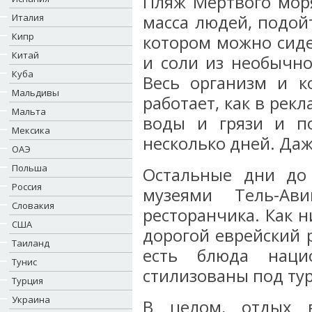
Пляж Мертвого моря
Италия
масса людей, подойт
Кипр
котором можно сидет
Китай
и соли из необычно
Куба
Весь организм и к
Мальдивы
работает, как в рек
Мальта
воды и грязи и п
Мексика
несколько дней. Даж
ОАЭ
Польша
Остальные дни до
Россия
музеями Тель-Ави
Словакия
ресторанчика. Как н
США
дорогой еврейский р
Таиланд
есть блюда наци
Тунис
стилизованы под тур
Турция
Украина
В целом, отдых 