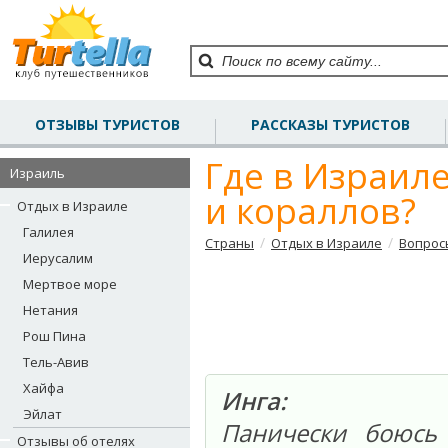
ОТЗЫВЫ ТУРИСТОВ
РАССКАЗЫ ТУРИСТОВ
Где в Израил
Израиль
и кораллов?
Отдых в Израиле
Галилея
/
/
Страны
Отдых в Израиле
Вопрос
Иерусалим
Мертвое море
Нетания
Рош Пина
Тель-Авив
Хайфа
Инга:
Эйлат
Панически боюсь
Отзывы об отелях