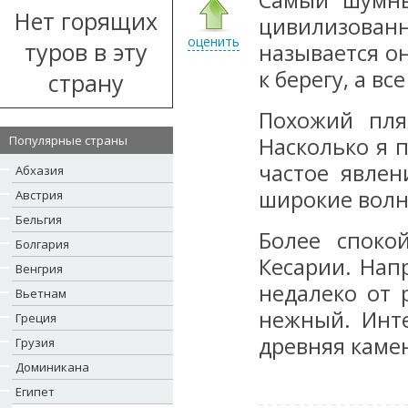
Самый шумны
Нет горящих
цивилизова
оценить
туров в эту
называется о
к берегу, а в
страну
Похожий пля
Популярные страны
Насколько я 
частое явлен
Абхазия
широкие волн
Австрия
Бельгия
Более споко
Болгария
Кесарии. Нап
Венгрия
недалеко от 
Вьетнам
нежный. Инт
Греция
древняя камен
Грузия
Доминикана
Египет