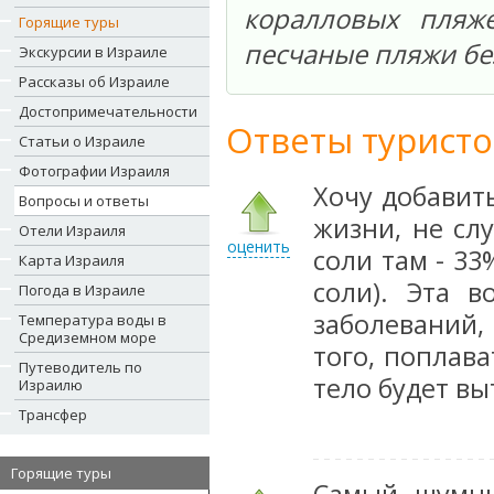
коралловых пляж
Горящие туры
песчаные пляжи бе
Экскурсии в Израиле
Рассказы об Израиле
Достопримечательности
Ответы туристо
Статьи о Израиле
Фотографии Израиля
Хочу добавит
Вопросы и ответы
жизни, не сл
Отели Израиля
оценить
соли там - 33
Карта Израиля
соли). Эта 
Погода в Израиле
заболеваний,
Температура воды в
Средиземном море
того, поплав
Путеводитель по
тело будет вы
Израилю
Трансфер
Горящие туры