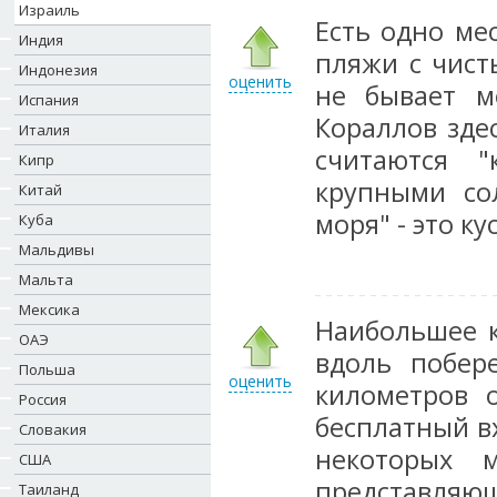
Израиль
Есть одно ме
Индия
пляжи с чист
Индонезия
оценить
не бывает м
Испания
Кораллов зде
Италия
считаются "
Кипр
крупными со
Китай
моря" - это к
Куба
Мальдивы
Мальта
Мексика
Наибольшее к
ОАЭ
вдоль побер
Польша
оценить
километров 
Россия
бесплатный в
Словакия
некоторых 
США
представляющ
Таиланд