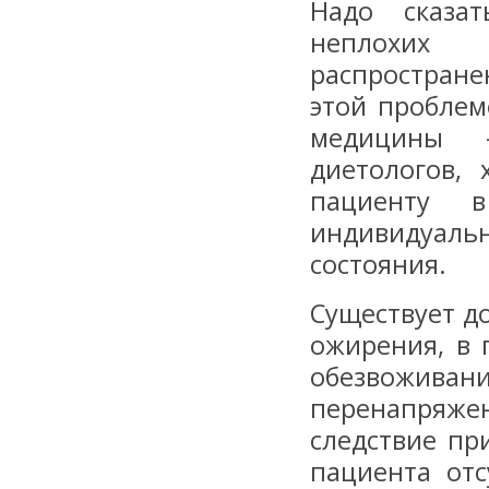
Надо сказат
неплохих
распростране
этой проблем
медицины – 
диетологов,
пациенту в
индивидуаль
состояния.
Существует д
ожирения, в 
обезвоживан
перенапряжен
следствие пр
пациента отс