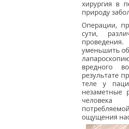
хирургия в п
природу забо
Операции, п
сути, разл
проведения.
уменьшить об
лапароскопи
вредного в
результате п
теле у паци
незаметные 
человека 
потребляемо
ощущения на