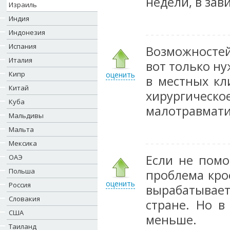
недели, в зав
Израиль
Индия
Индонезия
Испания
Возможносте
Италия
вот только ну
Кипр
оценить
в местных кл
Китай
хирургическо
Куба
малотравмати
Мальдивы
Мальта
Мексика
Если не помо
ОАЭ
Польша
проблема кро
оценить
Россия
вырабатывает
Словакия
стране. Но 
США
меньше.
Таиланд