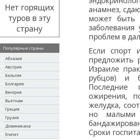
эндокриноло
Нет горящих
анамнез, сда
туров в эту
может быть 
заболевания
страну
проблем в да
Популярные страны
Если спорт 
предложить 
Абхазия
Израиле прак
Австрия
Бельгия
рубцов) и б
Болгария
Последние 
Венгрия
ожирения, п
Вьетнам
желудка, соо
Греция
но малыми 
Грузия
бандажирова
Доминикана
Сроки госпит
Египет