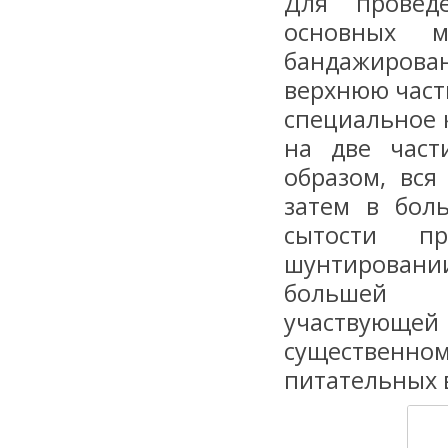
Для провед
основных 
бандажиров
верхнюю част
специальное 
на две част
образом, вс
затем в боль
сытости п
шунтирован
большей ч
участвующей 
существен
питательных 