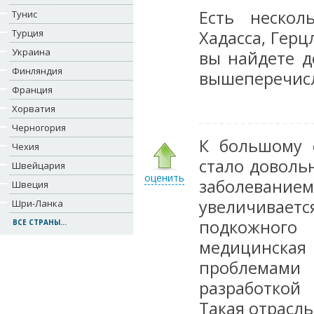
Есть нескол
Тунис
Турция
Хадасса, Герц
Украина
вы найдете д
Финляндия
вышеперечисл
Франция
Хорватия
Черногория
К большому 
Чехия
стало доволь
Швейцария
оценить
заболевани
Швеция
увеличивае
Шри-Ланка
подкожного
ВСЕ СТРАНЫ...
медицинская
проблемами
разработкой
Такая отрасль