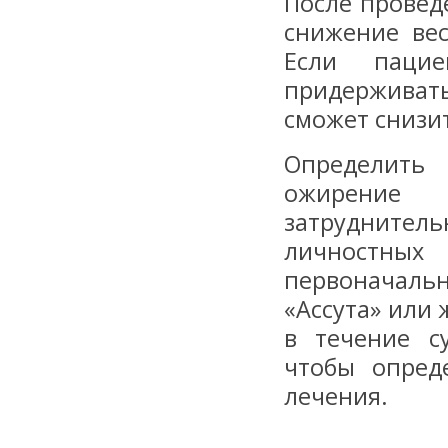
После провед
снижение вес
Если паци
придерживать
сможет снизи
Определить
ожирение 
затруднительн
личностны
первоначаль
«Ассута» или 
в течение с
чтобы опред
лечения.