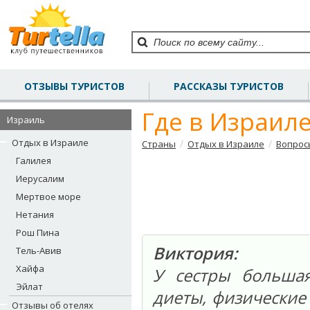
ОТЗЫВЫ ТУРИСТОВ
РАССКАЗЫ ТУРИСТОВ
Где в Израил
Израиль
Отдых в Израиле
/
/
Страны
Отдых в Израиле
Вопрос
Галилея
Иерусалим
Мертвое море
Нетания
Рош Пина
Виктория:
Тель-Авив
Хайфа
У сестры больша
Эйлат
диеты, физические
Отзывы об отелях