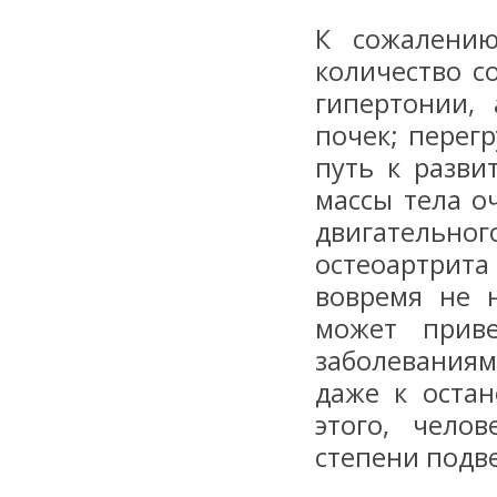
К сожалению
количество с
гипертонии, 
почек; перег
путь к разви
массы тела о
двигательног
остеоартрит
вовремя не 
может приве
заболеваниям
даже к остан
этого, чело
степени подв