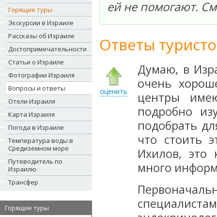
ей не помогают. См
Горящие туры
Экскурсии в Израиле
Рассказы об Израиле
Ответы туристо
Достопримечательности
Статьи о Израиле
Думаю, в Изр
Фотографии Израиля
очень хорош
Вопросы и ответы
оценить
центры имею
Отели Израиля
подробно из
Карта Израиля
подобрать дл
Погода в Израиле
что стоить 
Температура воды в
Средиземном море
Ихилов, это
Путеводитель по
много информ
Израилю
Трансфер
Первонача
специалиста
Горящие туры