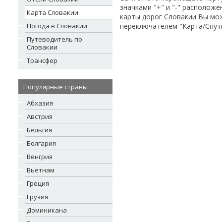
значками "+" и "-" располож
Карта Словакии
карты дорог Словакии Вы мо
Погода в Словакии
переключателем "Карта/Спутн
Путеводитель по
Словакии
Трансфер
Популярные страны
Абхазия
Австрия
Бельгия
Болгария
Венгрия
Вьетнам
Греция
Грузия
Доминикана