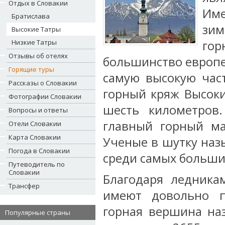
Отдых в Словакии
Име
Братислава
зим
Высокие Татры
Низкие Татры
го
Отзывы об отелях
большинство европе
Горящие туры
самую высокую част
Рассказы о Словакии
горный кряж Высоки
Фотографии Словакии
шесть километров
Вопросы и ответы
главный горный ма
Отели Словакии
Карта Словакии
Ученые в шутку на
Погода в Словакии
среди самых больши
Путеводитель по
Словакии
Благодаря ледника
Трансфер
имеют довольно п
горная вершина наз
Популярные страны