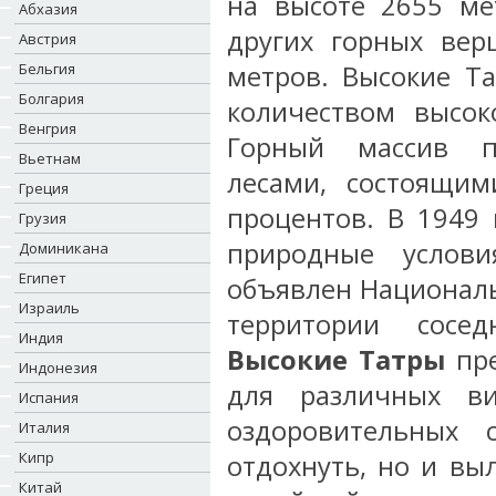
на высоте 2655 ме
Абхазия
других горных ве
Австрия
Бельгия
метров. Высокие Т
Болгария
количеством высок
Венгрия
Горный массив п
Вьетнам
лесами, состоящи
Греция
процентов. В 1949
Грузия
природные услов
Доминикана
Египет
объявлен Националь
Израиль
территории сосед
Индия
Высокие Татры
пре
Индонезия
для различных в
Испания
оздоровительных 
Италия
Кипр
отдохнуть, но и вы
Китай