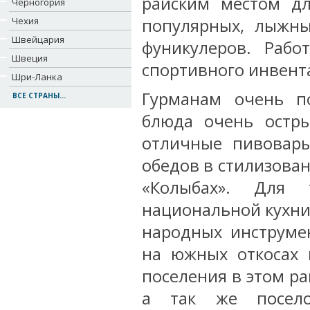
райским местом дл
Черногория
Чехия
популярных, лыжны
Швейцария
фуникулеров. Раб
Швеция
спортивного инвент
Шри-Ланка
Гурманам очень по
ВСЕ СТРАНЫ...
блюда очень остры
отличные пивовары
обедов в стилизова
«Колыбах». Для
национальной кухни
народных инструмен
на южных откосах 
поселения в этом ра
а так же посело