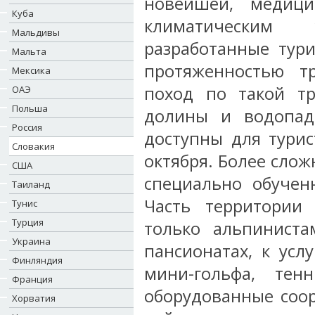
новейшей, медици
Куба
климатическим 
Мальдивы
разработанные тур
Мальта
протяженностью т
Мексика
поход по такой тр
ОАЭ
Польша
долины и водопад
Россия
доступны для турис
Словакия
октября. Более сло
США
специально обучен
Таиланд
Часть территории
Тунис
Турция
только альпиниста
Украина
пансионатах, к ус
Финляндия
мини-гольфа, тен
Франция
оборудованные соо
Хорватия