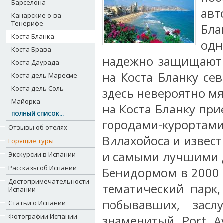
Барселона
ав
Канарские о-ва
Тенерифе
Бла
Коста Бланка
одн
Коста Брава
надежно защищают 
Коста Даурада
на Коста Бланку се
Коста дель Маресме
Коста дель Соль
здесь невероятно мя
Майорка
на Коста Бланку при
ПОЛНЫЙ СПИСОК...
городами-курортам
Отзывы об отелях
Вилахойоса и извес
Горящие туры
и самыми лучшими д
Экскурсии в Испании
Рассказы об Испании
Бенидормом в 2000 г
Достопримечательности
тематический парк
Испании
побывавших, зас
Статьи о Испании
Фотографии Испании
знаменитый Port A