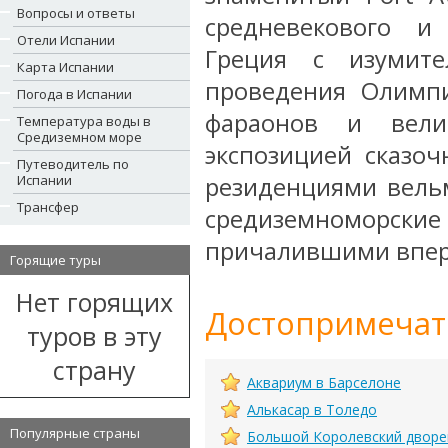
Вопросы и ответы
средневекового и
Отели Испании
Греция с изумит
Карта Испании
проведения Олимпи
Погода в Испании
фараонов и вели
Температура воды в
Средиземном море
экспозицией сказоч
Путеводитель по
Испании
резиденциями вель
Трансфер
средиземноморск
причалившими вперв
Горящие туры
Нет горящих
Достопримечат
туров в эту
страну
Аквариум в Барселоне
Алькасар в Толедо
Популярные страны
Большой Королевский дворе