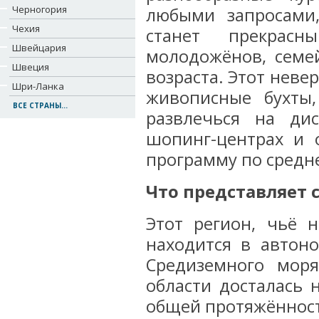
Черногория
любыми запросами
Чехия
станет прекрас
Швейцария
молодожёнов, семе
Швеция
возраста. Этот неве
Шри-Ланка
живописные бухты
ВСЕ СТРАНЫ...
развлечься на дис
шопинг-центрах и 
программу по средн
Что представляет 
Этот регион, чьё н
находится в автон
Средиземного моря
области досталась 
общей протяжённост