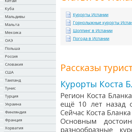
Китай
Куба
Курорты Испании
Мальдивы
Горнолыжные курорты Испа
Мальта
Шоппинг в Испании
Мексика
Погода в Испании
ОАЭ
Польша
Россия
Рассказы турист
Словакия
США
Таиланд
Курорты Коста Б
Тунис
Регион Коста Бланк
Турция
ещё 10 лет назад о
Украина
Сейчас Коста Бланк
Финляндия
Основным достоин
Франция
разнообразные ку
Хорватия