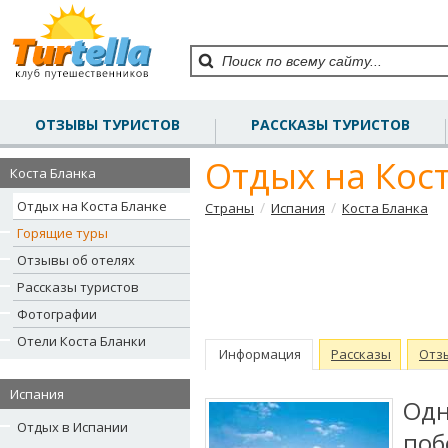
ОТЗЫВЫ ТУРИСТОВ
РАССКАЗЫ ТУРИСТОВ
Отдых на Кос
Коста Бланка
Отдых на Коста Бланке
/
/
Страны
Испания
Коста Бланка
Горящие туры
Отзывы об отелях
Рассказы туристов
Фотографии
Отели Коста Бланки
Информация
Рассказы
Отз
Испания
Од
Отдых в Испании
поб