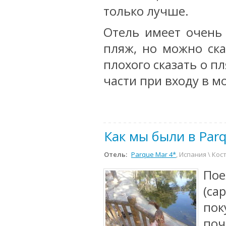
только лучше.
Отель имеет очень
пляж, но можно ска
плохого сказать о пл
части при входу в мо
Как мы были в Par
Отель:
Parque Mar 4*
, Испания \ Кос
По
(са
пок
поч