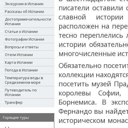
Экскурсии в Испании
писатели оставили 
Рассказы об Испании
славной истории
Достопримечательности
Испании
расположен на пере
Статьи о Испании
тесно переплелись 
Фотографии Испании
истории обязательн
Вопросы и ответы
многочисленные ист
Отели Испании
Карта Испании
Обязательно посети
Погода в Испании
коллекции находятс
Температура воды в
посетить музей Пра
Средиземном море
Путеводитель по
королевы Софии, 
Испании
Борнемиса. В эксп
Трансфер
Фернандо вы найдет
Горящие туры
историческом монас