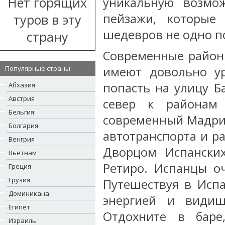
Нет горящих
уникальную возмо
пейзажи, которые
туров в эту
шедевров не одно по
страну
Современные районы
Популярные страны
имеют довольно ур
попасть на улицу Б
Абхазия
Австрия
север к районам
Бельгия
современный Мадрид
Болгария
автотранспорта и р
Венгрия
Дворцом Испански
Вьетнам
Ретиро. Испанцы о
Греция
Грузия
Путешествуя в Исп
Доминикана
энергией и видиш
Египет
Отдохните в баре
Израиль