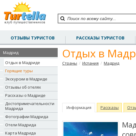
ОТЗЫВЫ ТУРИСТОВ
РАССКАЗЫ ТУРИСТОВ
Отдых в Мад
Мадрид
Отдых в Мадриде
/
/
Страны
Испания
Мадрид
Горящие туры
Экскурсии в Мадриде
Отзывы об отелях
Рассказы о Мадриде
Достопримечательности
Информация
Рассказы
Отз
Мадрида
Фотографии Мадрида
Ма
Отели Мадрида
сов
Карта Мадрида