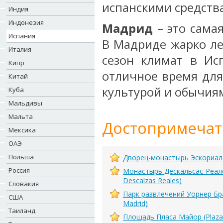
испанскими средств
Индия
Индонезия
Мадрид
– это сама
Испания
В Мадриде жарко ле
Италия
сезон климат в Ис
Кипр
отличное время для
Китай
культурой и обычия
Куба
Мальдивы
Мальта
Достопримечат
Мексика
ОАЭ
Польша
Дворец-монастырь Эскориал
Россия
Монастырь Дескальсас-Реалес
Descalzas Reales)
Словакия
Парк развлечений Уорнер Бра
США
Madrid)
Таиланд
Площадь Плаcа Майор (Plaza