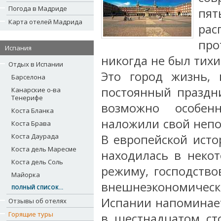
Погода в Мадриде
пят
Карта отелей Мадрида
рас
про
Испания
никогда не был тих
Отдых в Испании
Это город жизнь,
Барселона
постоянный праздн
Канарские о-ва
Тенерифе
возможно особен
Коста Бланка
наложили свой непо
Коста Брава
Коста Даурада
В европейской исто
Коста дель Маресме
находилась в некот
Коста дель Соль
режиму, господство
Майорка
внешнеэкономичес
ПОЛНЫЙ СПИСОК...
Испании напоминает
Отзывы об отелях
Горящие туры
в шестнадцатом ст