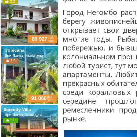
3.3
Город Негомбо расп
берегу живописней
открывает свои дв
многие годы. Рыба
руб.
89 927
чел.
побережью, и бывш
Tropicana
колониальном прошл
Шри-Ланка, Унаватуна
2.0
любой турист, тут 
апартаменты. Любит
прекрасных обитате
среди коралловых
руб.
91 060
середине прошло
чел.
ремесленники про
Serenity Villa
Шри-Ланка, Хиккадува
рынке.
5.0