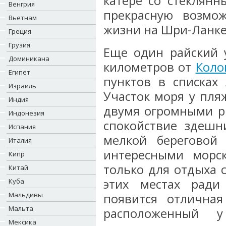
катере со стеклян
Венгрия
прекрасную возмо
Вьетнам
жизни на Шри-Ланке
Греция
Грузия
Еще один райский у
Доминикана
километров от
Коло
Египет
пунктов в списках
Израиль
Участок моря у пля
Индия
двумя огромными р
Индонезия
спокойствие здешн
Испания
мелкой береговой
Италия
интересными морс
Кипр
только для отдыха с
Китай
этих местах ради
Куба
Мальдивы
появится отличная
Мальта
расположенный 
Мексика