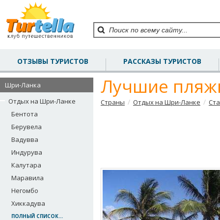
ОТЗЫВЫ ТУРИСТОВ
РАССКАЗЫ ТУРИСТОВ
Лучшие пляж
Шри-Ланка
Отдых на Шри-Ланке
/
/
Страны
Отдых на Шри-Ланке
Ста
Бентота
Берувела
Вадувва
Индурува
Калутара
Маравила
Негомбо
Хиккадува
ПОЛНЫЙ СПИСОК...