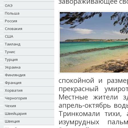
завораживающее св
ОАЭ
Польша
Россия
Словакия
США
Таиланд
Тунис
Турция
Украина
Финляндия
спокойной и разме
Франция
прекрасный умиро
Хорватия
Местные жители з
Черногория
апрель-октябрь вод
Чехия
Тринкомали тихи, 
Швейцария
изумрудных паль
Швеция