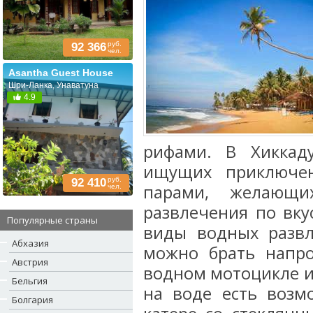
руб.
92 366
чел.
Asantha Guest House
Шри-Ланка, Унаватуна
4.9
рифами. В Хиккад
ищущих приключе
руб.
92 410
парами, желающи
чел.
развлечения по вку
Популярные страны
виды водных развл
Абхазия
можно брать напро
Австрия
водном мотоцикле и
Бельгия
на воде есть возм
Болгария