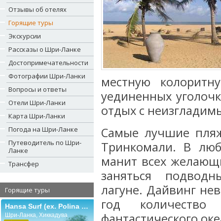
Отзывы об отелях
Горящие туры
Экскурсии
Рассказы о Шри-Ланке
Достопримечательности
Фотографии Шри-Ланки
местную колоритну
Вопросы и ответы
уединенных уголочк
Отели Шри-Ланки
отдых с неизгладим
Карта Шри-Ланки
Погода на Шри-Ланке
Самые лучшие пляж
Путеводитель по Шри-
Тринкомали. В люб
Ланке
манит всех желающ
Трансфер
заняться подвод
лагуне. Дайвинг нев
Горящие туры
год количество
Hansa Surf (ex. Polina Beach Resort)
фантастического ок
Шри-Ланка, Хиккадува