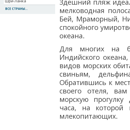
Здешний пляж идеал
Шри-Ланка
мелководная полос
ВСЕ СТРАНЫ...
Бей, Мраморный, Н
спокойного умиротв
океана.
Для многих на бе
Индийского океана,
видов морских обит
свиньям, дельфин
Обратившись к мес
своего отеля, ва
морскую прогулку 
часа, на которой
млекопитающих.