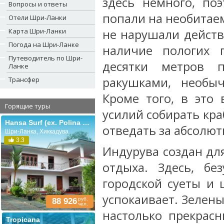
здесь немного, по
Вопросы и ответы
попали на необитае
Отели Шри-Ланки
Карта Шри-Ланки
не нарушали действ
Погода на Шри-Ланке
наличие пологих 
Путеводитель по Шри-
десятки метров 
Ланке
ракушками, необы
Трансфер
Кроме того, в это
Горящие туры
усилий собирать кра
Hansa Surf (ex. Polina Beach Resort)
отведать за абсолют
Шри-Ланка, Хиккадува
3.3
Индурува создан дл
отдыха. Здесь, бе
городской суеты и
успокаивает. Зелен
руб.
88 926
чел.
настолько прекрас
Tropicana