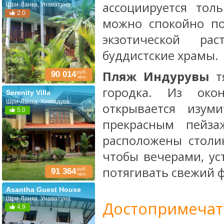
ассоциируется тол
Шри-Ланка, Унаватуна
2.0
можно спокойно по
экзотической ра
буддистские храмы.
Пляж Индурувы
тя
руб.
90 014
чел.
городка. Из око
Serenity Villa
Шри-Ланка, Хиккадува
открывается изум
5.0
прекрасным пейз
расположены столик
чтобы вечерами, ус
потягивать свежий ф
руб.
91 364
чел.
Asantha Guest House
Шри-Ланка, Унаватуна
Достопримечат
4.9