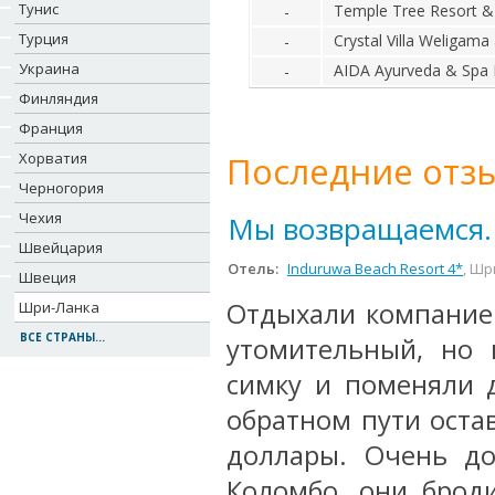
Тунис
Temple Tree Resort &
-
Турция
Crystal Villa Weligama
-
Украина
AIDA Ayurveda & Spa 
-
Финляндия
Франция
Хорватия
Последние отзы
Черногория
Чехия
Мы возвращаемся.
Швейцария
Отель:
Induruwa Beach Resort 4*
, Шр
Швеция
Отдыхали компанией
Шри-Ланка
ВСЕ СТРАНЫ...
утомительный, но 
симку и поменяли д
обратном пути оста
доллары. Очень до
Коломбо, они броди