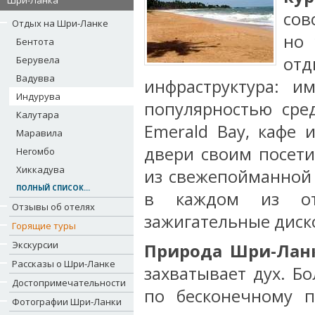
Шри-Ланка
сов
Отдых на Шри-Ланке
но 
Бентота
отд
Берувела
Вадувва
инфраструктура: и
Индурува
популярностью сре
Калутара
Emerald Bay, кафе 
Маравила
двери своим посет
Негомбо
Хиккадува
из свежепойманной
ПОЛНЫЙ СПИСОК...
в каждом из от
Отзывы об отелях
зажигательные диск
Горящие туры
Экскурсии
Природа Шри-Лан
Рассказы о Шри-Ланке
захватывает дух. Б
Достопримечательности
по бесконечному п
Фотографии Шри-Ланки