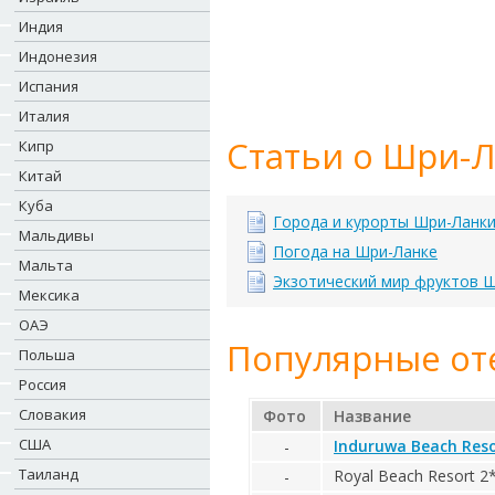
Индия
Индонезия
Испания
Италия
Статьи о Шри-Л
Кипр
Китай
Куба
Города и курорты Шри-Ланк
Мальдивы
Погода на Шри-Ланке
Мальта
Экзотический мир фруктов 
Мексика
ОАЭ
Популярные от
Польша
Россия
Словакия
Фото
Название
США
Induruwa Beach Reso
-
Таиланд
Royal Beach Resort 2
-