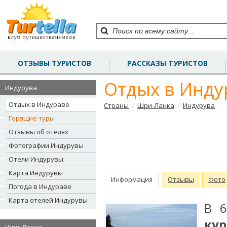
ОТЗЫВЫ ТУРИСТОВ
РАССКАЗЫ ТУРИСТОВ
Отдых в Инду
Индурува
Отдых в Индураве
/
/
Страны
Шри-Ланка
Индурува
Горящие туры
Отзывы об отелях
Фотографии Индурувы
Отели Индурувы
Карта Индурувы
Информация
Отзывы
Фото
Погода в Индураве
Карта отелей Индурувы
В 6
ку