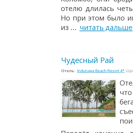
отелю длилась четы
Но при этом было и
из ...
читать дальше
Чудесный Рай
Отель:
Induruwa Beach Resort 4*
, Шр
Оте
что
бег
съе
пои