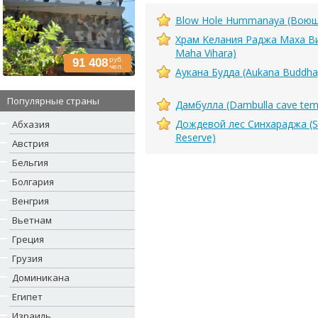
Blow Hole Hummanaya (Воющ
Xрам Kелания Pаджа Mаха Вих
Maha Vihara)
руб.
91 408
чел.
Аукана Будда (Aukana Buddha
Популярные страны
Дамбулла (Dambulla cave tem
Дождевой лес Синхараджа (Si
Абхазия
Reserve)
Австрия
Бельгия
Болгария
Венгрия
Вьетнам
Греция
Грузия
Доминикана
Египет
Израиль