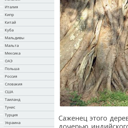
Италия
Кипр
Китай
Куба
Мальдивы
Мальта
Мексика
ОАЭ
Польша
Россия
Словакия
США
Таиланд
Тунис
Турция
Саженец этого дере
Украина
дочерью индийского