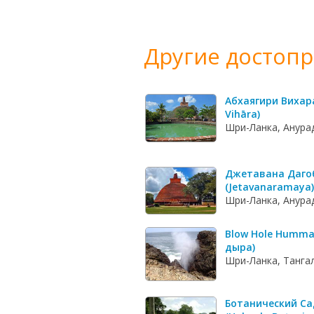
Другие достоп
Абхаягири Вихара
Vihāra)
Шри-Ланка, Анура
Джетавана Даго
(Jetavanaramaya)
Шри-Ланка, Анура
Blow Hole Humm
дыра)
Шри-Ланка, Танга
Ботанический Са