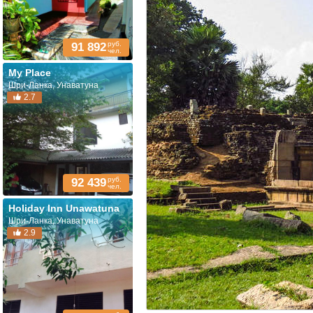
руб.
91 892
чел.
My Place
Шри-Ланка, Унаватуна
2.7
руб.
92 439
чел.
Holiday Inn Unawatuna
Шри-Ланка, Унаватуна
2.9