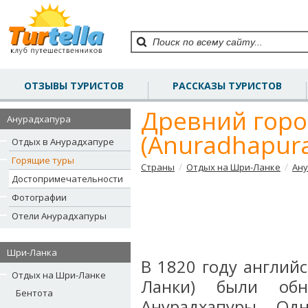
ОТЗЫВЫ ТУРИСТОВ
РАССКАЗЫ ТУРИСТОВ
Древний горо
Анурадхапура
(Anuradhapur
Отдых в Анурадхапуре
Горящие туры
/
/
Страны
Отдых на Шри-Ланке
Ан
Достопримечательности
Фотографии
Отели Анурадхапуры
Шри-Ланка
В 1820 году англий
Отдых на Шри-Ланке
Ланки) были обн
Бентота
Анурадхапуры. Од