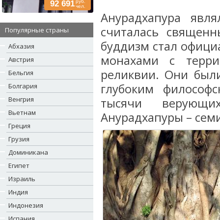
руб.
92 691
чел.
Анурадхапура явля
считалась священ
Популярные страны
буддизм стал офици
Абхазия
монахами с терр
Австрия
реликвии. Они был
Бельгия
глубоким философ
Болгария
Венгрия
тысячи верующ
Вьетнам
Анурадхапуры – семи
Греция
Грузия
Доминикана
Египет
Израиль
Индия
Индонезия
Испания