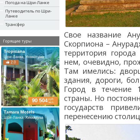
Погода на Шри-Ланке
Путеводитель по Шри-
Ланке
Трансфер
Свое название Ану
Горящие туры
Скорпиона – Анурад
территория города
Tropicana
Шри-Ланка, Унаватуна
нем, очевидно, про
2.0
Там имелись: двор
здания, дороги, бо
Город в течение 1
страны. Но постоян
руб.
90 504
чел.
государств прив
Tamara Motels
перенесению столиц
Шри-Ланка, Хиккадува