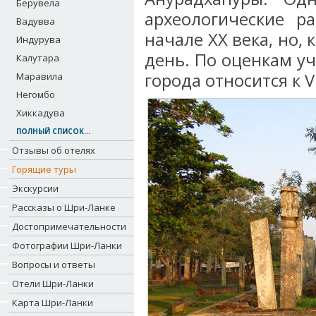
Берувела
археологические р
Вадувва
начале XX века, но,
Индурува
день. По оценкам уч
Калутара
города относится к V
Маравила
Негомбо
Хиккадува
ПОЛНЫЙ СПИСОК...
Отзывы об отелях
Горящие туры
Экскурсии
Рассказы о Шри-Ланке
Достопримечательности
Фотографии Шри-Ланки
Вопросы и ответы
Отели Шри-Ланки
Карта Шри-Ланки