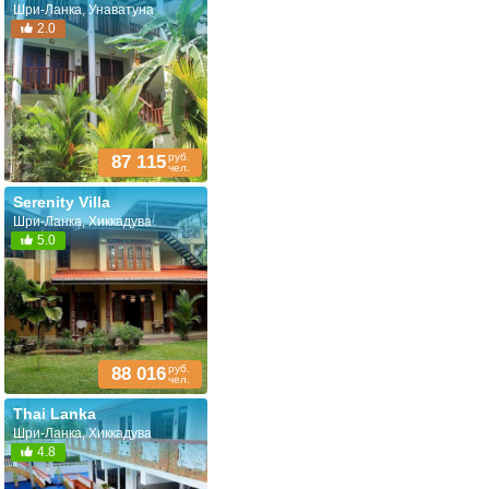
Шри-Ланка, Унаватуна
2.0
руб.
87 115
чел.
Serenity Villa
Шри-Ланка, Хиккадува
5.0
руб.
88 016
чел.
Thai Lanka
Шри-Ланка, Хиккадува
4.8