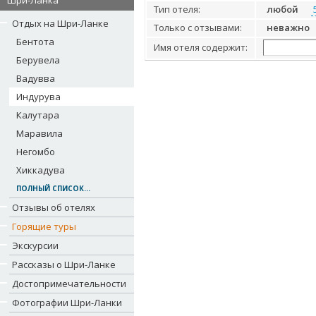
Шри-Ланка
Тип отеля:
любой
Отдых на Шри-Ланке
Только с отзывами:
неважно
Бентота
Имя отеля содержит:
Берувела
Вадувва
Индурува
Калутара
Маравила
Негомбо
Хиккадува
ПОЛНЫЙ СПИСОК...
Отзывы об отелях
Горящие туры
Экскурсии
Рассказы о Шри-Ланке
Достопримечательности
Фотографии Шри-Ланки