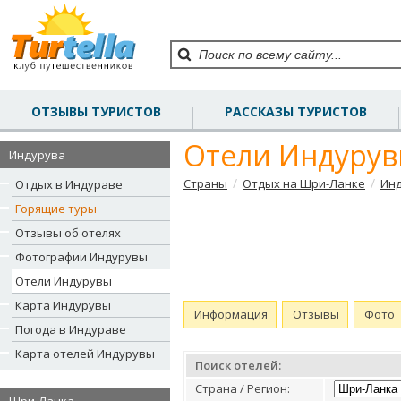
ОТЗЫВЫ ТУРИСТОВ
РАССКАЗЫ ТУРИСТОВ
Отели Индуру
Индурува
/
/
Страны
Отдых на Шри-Ланке
Ин
Отдых в Индураве
Горящие туры
Отзывы об отелях
Фотографии Индурувы
Отели Индурувы
Карта Индурувы
Информация
Отзывы
Фото
Погода в Индураве
Карта отелей Индурувы
Поиск отелей:
Страна / Регион: