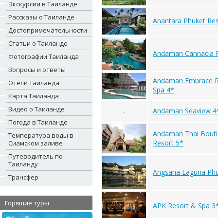
Экскурсии в Таиланде
Рассказы о Таиланде
Anantara Phuket Res
Достопримечательности
Статьи о Таиланде
Andaman Cannacia R
Фотографии Таиланда
Вопросы и ответы
Andaman Embrace R
Отели Таиланда
Spa 4*
Карта Таиланда
Видео о Таиланде
Andaman Seaview 4
-
Погода в Таиланде
Andaman Thai Bout
Температура воды в
Resort 5*
Сиамском заливе
Путеводитель по
Таиланду
Angsana Laguna Phu
Трансфер
Горящие туры
APK Resort & Spa 3