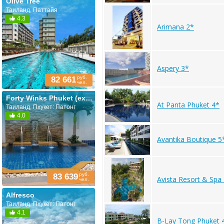
Olive Tree
Таиланд, Паттайя
4.3
Arimana 2*
Aspery 3*
руб.
82 661
чел.
Forty Winks Phuket (ex. Arimana)
At Panta Phuket 4*
Таиланд, Пхукет: Патонг
4.0
Avantika Boutique 5
руб.
83 639
Avista Resort & Spa
чел.
Alfresco
Таиланд, Пхукет: Патонг
4.1
B-Lay Tong Phuket 