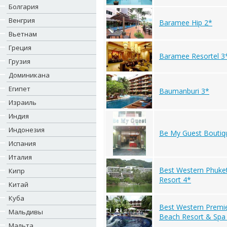
Болгария
Венгрия
Baramee Hip 2*
Вьетнам
Греция
Baramee Resortel 3
Грузия
Доминикана
Египет
Baumanburi 3*
Израиль
Индия
Индонезия
Be My Guest Boutiq
Испания
Италия
Best Western Phuke
Кипр
Resort 4*
Китай
Куба
Best Western Premi
Мальдивы
Beach Resort & Spa
Мальта