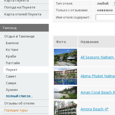
Карта Пхукета
Тип отеля:
любой
Погода на Пхукете
Только с отзывами:
неважно
Карта отелей Пхукета
Имя отеля содержит:
Таиланд
Отдых в Таиланде
Фото
Название
Бангкок
Ко Чанг
Краби
All Seasons Naiharn
Паттайя
Пхукет
Alpina Phuket Nalina
Самет
Самуи
Хуахин
Amari Coral Beach R
ПОЛНЫЙ СПИСОК...
Отзывы об отелях
Amora Beach 4*
Горящие туры