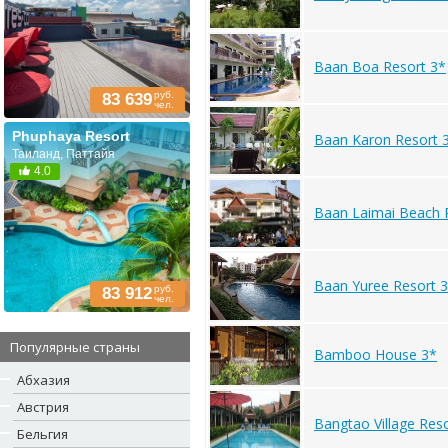
Baan Boa Resort 3*
руб.
83 639
чел.
Phuphaya Resort
Baan Karon Resort 
Таиланд, Паттайя
4.0
Baan Laimai Beach 
Baan Yuree Resort 
руб.
83 912
чел.
Популярные страны
Bamboo House 3*
Абхазия
Австрия
Bangtao Village Res
Бельгия