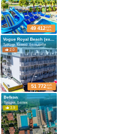
руб.
49 412
чел.
Vogue Royal Beach (ex. Ares Endam; Endam)
Турция, Кемер: Бельдиби
2.0
руб.
51 772
чел.
Belkon
Турция, Белек
3.9