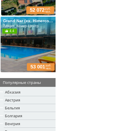
руб.
52 072
чел.
Grand Nar (ex. Himeros Club Hotel; Grand Beauty)
Турция, Кемер-Центр
4.4
руб.
53 001
чел.
Популярные страны
Абхазия
Австрия
Бельгия
Болгария
Венгрия