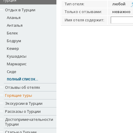
Турция
Тип отеля:
любой
Отдых в Турции
Только с отзывами:
неважно
Аланья
Имя отеля содержит:
Анталья
Белек
Бодрум
Кемер
Кушадасы
Мармарис
Сиде
ПОЛНЫЙ СПИСОК...
Отзывы об отелях
Горящие туры
Экскурсии в Турции
Рассказы о Турции
Достопримечательности
Турции
Статьи о Турции