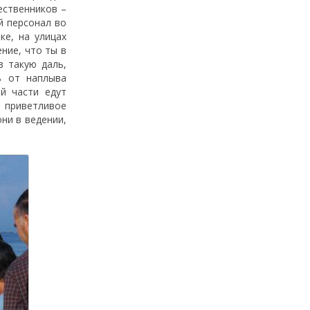
ественников –
й персонал во
ке, на улицах
ние, что ты в
в такую даль,
ь от наплыва
й части едут
 приветливое
они в ведении,