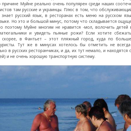
то причине Муйне реально очень популярен среди наших соотеч
ристов там русские и украинцы. Плюс в том, что обслуживающи
 знает русский язык, в ресторанах есть меню на русском язы
зыке. Но это и большой минус, потому что складывается ощуще
о поэтому Муйне многим не нравится -мол, волочить детей 
матюгальники и увидеть пьяные рожи? Если хотите сбежат
, скорее, в Фантьет – этот пляжный город, куда по больше
уристы. Тут же в минусах хотелось бы отметить не всегда
ко в русских ресторанчиках, и да, их тут немало, и находятся 
ей) и не очень хорошую транспортную систему.