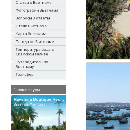
Статьи о Вьетнаме
Фотографии Вьетнама
Вопросы и ответы
Отели Вьетнама
Карта Вьетнама
Погода во Вьетнаме
Температура воды в
Сиамском заливе
Путеводитель по
Вьетнаму
Трансфер
Горящие туры
Ravenala Boutique Resort
Вьетнам, Фантхьет