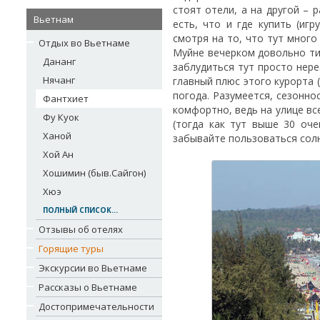
стоят отели, а на другой – 
Вьетнам
есть, что и где купить (иг
смотря на то, что тут много
Отдых во Вьетнаме
Муйне вечерком довольно тих
Дананг
заблудиться тут просто нереа
Нячанг
главный плюс этого курорта (
погода. Разумеется, сезонн
Фантхиет
комфортно, ведь на улице вс
Фу Куок
(тогда как тут выше 30 оче
Ханой
забывайте пользоваться сол
Хой Ан
Хошимин (быв.Сайгон)
Хюэ
ПОЛНЫЙ СПИСОК...
Отзывы об отелях
Горящие туры
Экскурсии во Вьетнаме
Рассказы о Вьетнаме
Достопримечательности