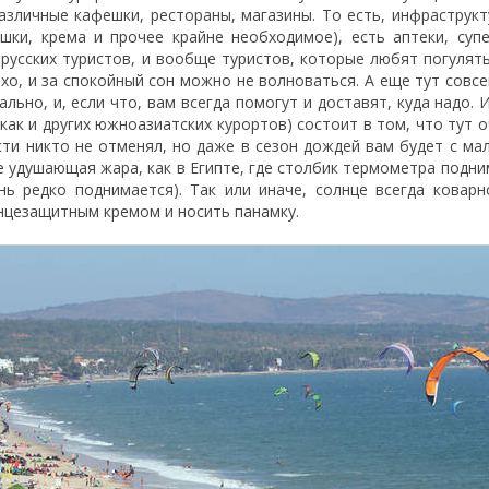
различные кафешки, рестораны, магазины. То есть, инфраструкт
рушки, крема и прочее крайне необходимое), есть аптеки, суп
 русских туристов, и вообще туристов, которые любят погулять
о, и за спокойный сон можно не волноваться. А еще тут совсе
льно, и, если что, вам всегда помогут и доставят, куда надо. 
как и других южноазиатских курортов) состоит в том, что тут 
ости никто не отменял, но даже в сезон дождей вам будет с м
е удушающая жара, как в Египте, где столбик термометра подни
нь редко поднимается). Так или иначе, солнце всегда коварн
нцезащитным кремом и носить панамку.