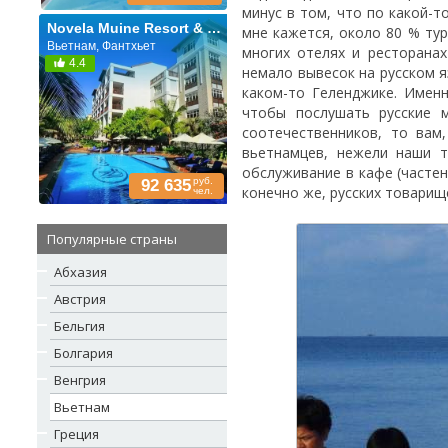
минус в том, что по какой-
Novela Muine Resort & Spa
мне кажется, около 80 % ту
Вьетнам, Фантхьет
многих отелях и ресторанах
4.4
немало вывесок на русском я
каком-то Геленджике. Именн
чтобы послушать русские 
соотечественников, то вам
вьетнамцев, нежели наши т
обслуживание в кафе (частень
руб.
92 635
конечно же, русских товарищ
чел.
Популярные страны
Абхазия
Австрия
Бельгия
Болгария
Венгрия
Вьетнам
Греция