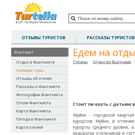
ОТЗЫВЫ ТУРИСТОВ
РАССКАЗЫ ТУРИСТОВ
Едем на отд
Фантхиет
/
/
Страны
Отдых во Вьетнаме
Отдых в Фантхиете
Горящие туры
Отзывы об отелях
Рассказы о Фантхиете
Фотографии Фантхиета
Отели Фантхиета
Стоит ли ехать с детьми 
Карта Фантхиета
Муйне - городской кварта
Погода в Фантхиете
курортов. Муйне, в отличи
курорты среднего уровня, а
Карта отелей
недорогих отельчиков и гэст