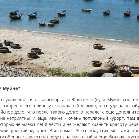
я Муйне?
го удаленности от аэропорта: в Фантьете (ну и Муйне соотве
с, скорее всего, привезут сначала в Хошимин, а оттуда на автоб
. Ясное дело, что после такого долгого перелета еще дополнит
йне неприятны. И еще, Муйне – очень популярный курорт, там 
оторых не умеют себя вести и не желают хранить красоту берег
амый райский кусочек Вьетнама». Этот «баунти» местами оч
 особенно стараются следить за чистотой и еще больше мусо