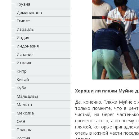
Грузия
Доминикана
Египет
Израиль
Индия
Индонезия
Испания
Италия
Кипр
Китай
Куба
Хороши ли пляжи Муйне д
Мальдивы
Да, конечно. Пляжи Муйне с
Мальта
только помните, что в цен
Мексика
чистый, на берег частеньк
прочего такого, а по всему э
ОАЭ
пляжей, которые принадлежа
Польша
отель в южной части поселк
Россия