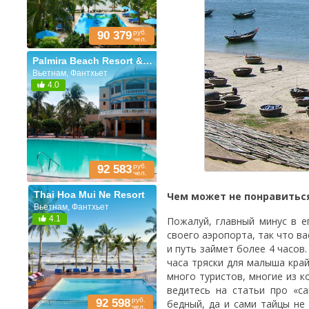
руб.
90 379
чел.
Palmira Beach Resort & Spa
Вьетнам, Фантхьет
4.0
руб.
92 583
чел.
Thai Hoa Mui Ne Resort
Чем может не понравитьс
Вьетнам, Фантхьет
4.1
Пожалуй, главный минус в е
своего аэропорта, так что ва
и путь займет более 4 часов
часа тряски для малыша кра
много туристов, многие из к
ведитесь на статьи про «с
руб.
92 598
бедный, да и сами тайцы не
чел.