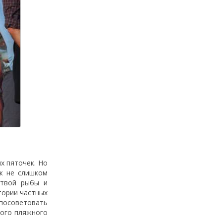
х пяточек. Но
яж не слишком
ртвой рыбы и
итории частных
 посоветовать
того пляжного