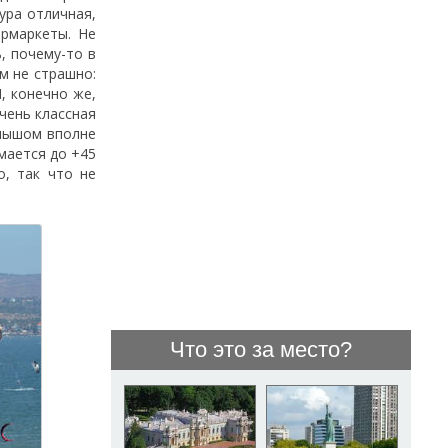
ура отличная,
ермаркеты. Не
, почему-то в
м не страшно:
И, конечно же,
очень классная
алышом вполне
мается до +45
о, так что не
Что это за место?