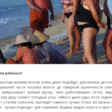
ля ребенка?
 желтым мелким песком очень даже подойдут для нежных детски
тральной части поселка вплоть до северной оконечности пл
о выбрасывает разный мусор, типа рыболовецких сеток, ме
тому дору гуляют голодные утки, чайки и даже куры. Хотя терр
т отелям побогаче, выглядят намного лучше. И все же можно
а - лучше подходит для плавания, водных видов спорта и прос