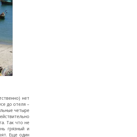
тственно) нет
усе до отеля –
ельные четыре
действительно
а. Так что не
ень грязный и
рят. Еще один