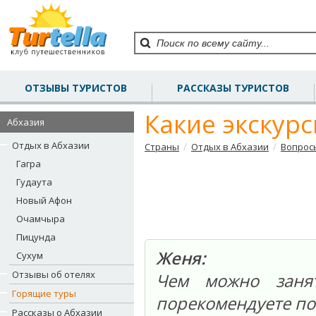
ОТЗЫВЫ ТУРИСТОВ
РАССКАЗЫ ТУРИСТОВ
Какие экскурс
Абхазия
Отдых в Абхазии
/
/
Страны
Отдых в Абхазии
Вопрос
Гагра
Гудаута
Новый Афон
Очамчыра
Пицунда
Женя:
Сухум
Отзывы об отелях
Чем можно занят
Горящие туры
порекомендуете по
Рассказы о Абхазии