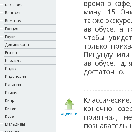
время в кафе
Болгария
минут 15. Он
Венгрия
также экскур
Вьетнам
автобусе, а 
Греция
чтобы увидет
Грузия
только прихв
Доминикана
Египет
Пицунду или
Израиль
автобусе, д
Индия
достаточно.
Индонезия
Испания
Италия
Классические,
Кипр
конечно, озе
Китай
оценить
приятная, не
Куба
познавательн
Мальдивы