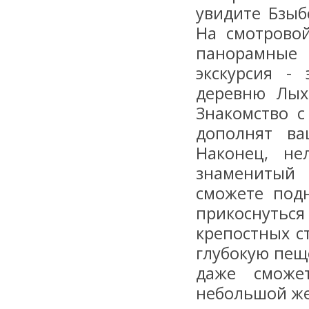
увидите Бзыб
На смотрово
панорамные 
экскурсия -
деревню Лых
Знакомство 
дополнят ва
Наконец, не
знаменитый 
сможете под
прикоснуть
крепостных с
глубокую пещ
даже сможе
небольшой же