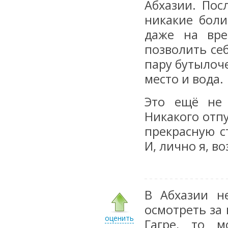
Абхазии. Пос
никакие боли
даже на вре
позволить се
пару бутылоч
место и вода.
Это ещё не 
Никакого отпу
прекрасную с
И, лично я, в
В Абхазии н
осмотреть за 
оценить
Гагре, то 