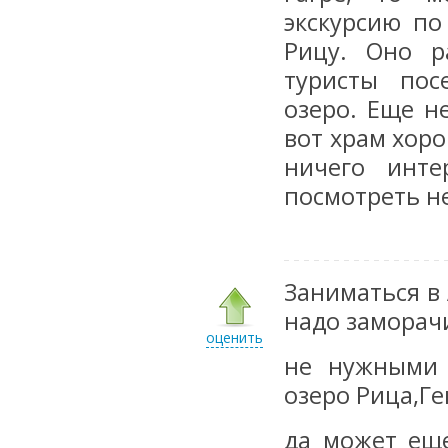
экскурсию по
Рицу. Оно р
туристы пос
озеро. Еще н
вот храм хоро
ничего инте
посмотреть н
Заниматься в
надо заморач
оценить
не нужными 
озеро Рица,Ге
да может еще