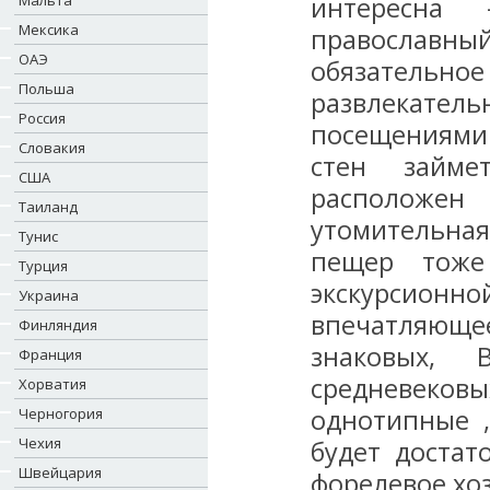
Мальта
интересна 
Мексика
православ
ОАЭ
обязательно
Польша
развлекате
Россия
посещениями 
Словакия
стен займе
США
расположен 
Таиланд
утомительная
Тунис
пещер тоже
Турция
экскурсион
Украина
впечатляюще
Финляндия
знаковых,
Франция
средневеков
Хорватия
однотипные ,
Черногория
Чехия
будет достат
Швейцария
форелевое хоз