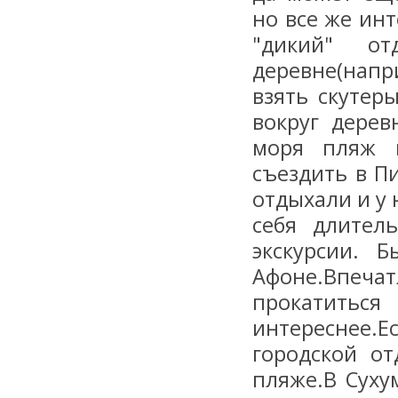
но все же инт
"дикий" от
деревне(нап
взять скутер
вокруг дерев
моря пляж м
съездить в П
отдыхали и у 
себя длител
экскурсии. 
Афоне.Впеч
прокатиться
интереснее.
городской от
пляже.В Суху