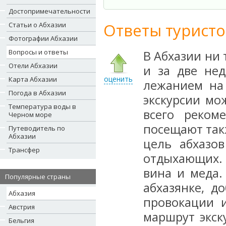
Достопримечательности
Ответы туристо
Статьи о Абхазии
Фотографии Абхазии
Вопросы и ответы
В Абхазии ни 
Отели Абхазии
и за две не
оценить
Карта Абхазии
лежанием на 
Погода в Абхазии
экскурсии мо
Температура воды в
всего реком
Черном море
посещают так
Путеводитель по
Абхазии
цель абхазо
Трансфер
отдыхающих. 
вина и меда.
Популярные страны
абхазянке, д
Абхазия
провокации 
Австрия
маршрут экск
Бельгия