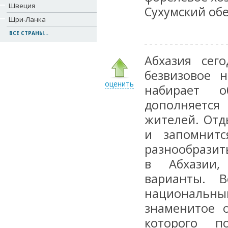
Швеция
Сухумский об
Шри-Ланка
ВСЕ СТРАНЫ...
Абхазия сег
безвизовое 
оценить
набирает о
дополняется
жителей. Отд
и запомнитс
разнообразит
в Абхазии,
варианты. В
национальны
знаменитое 
которого по