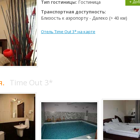
+ До
Тип гостиницы:
Гостиница
Транспортная доступность:
Близость к аэропорту - Далеко (> 40 км)
Отель Time Out 3* на карте
я.
Time Out 3*