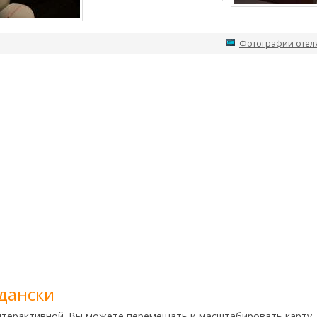
Фотографии отеля
дански
нтерактивной. Вы можете перемещать и масштабировать карту,