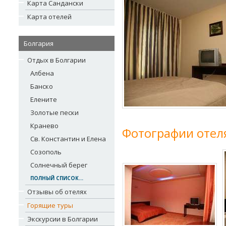
Карта Сандански
Карта отелей
Болгария
Отдых в Болгарии
Албена
Банско
Елените
Золотые пески
Кранево
Фотографии отел
Св. Константин и Елена
Созополь
Солнечный берег
ПОЛНЫЙ СПИСОК...
Отзывы об отелях
Горящие туры
Экскурсии в Болгарии