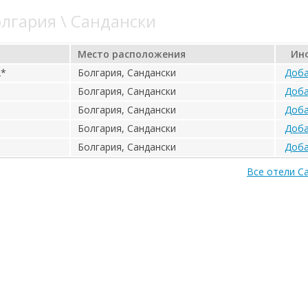
лгария \ Сандански
Место расположения
Ин
2*
Болгария, Сандански
Доба
Болгария, Сандански
Доба
*
Болгария, Сандански
Доба
Болгария, Сандански
Доба
Болгария, Сандански
Доба
Все отели С