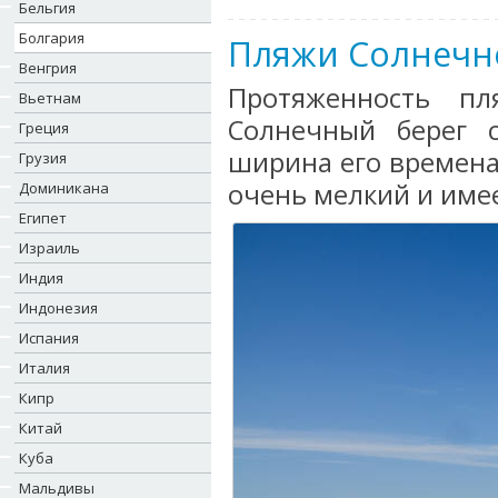
Бельгия
Болгария
Пляжи Солнечно
Венгрия
Протяженность пл
Вьетнам
Солнечный берег с
Греция
ширина его времена
Грузия
очень мелкий и имее
Доминикана
Египет
Израиль
Индия
Индонезия
Испания
Италия
Кипр
Китай
Куба
Мальдивы