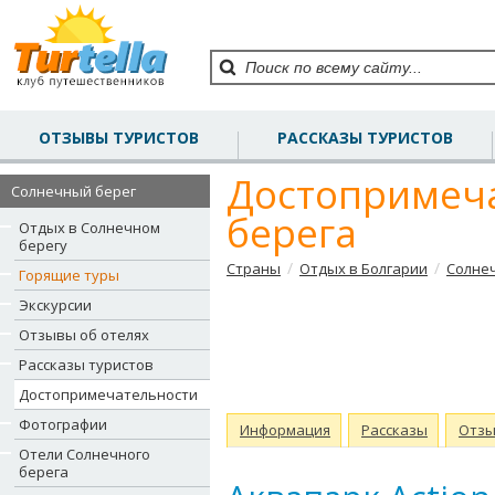
ОТЗЫВЫ ТУРИСТОВ
РАССКАЗЫ ТУРИСТОВ
Достопримеч
Солнечный берег
берега
Отдых в Солнечном
берегу
/
/
Страны
Отдых в Болгарии
Солне
Горящие туры
Экскурсии
Отзывы об отелях
Рассказы туристов
Достопримечательности
Фотографии
Информация
Рассказы
Отз
Отели Солнечного
берега