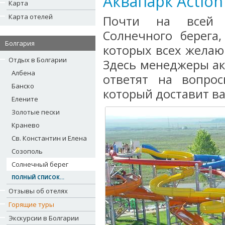
Аквапарк Action 
Карта
Карта отелей
Почти на всей 
Солнечного берега
Болгария
которых всех желаю
Отдых в Болгарии
Здесь менеджеры ак
Албена
ответят на вопрос
Банско
который доставит ва
Елените
Золотые пески
Кранево
Св. Константин и Елена
Созополь
Солнечный берег
ПОЛНЫЙ СПИСОК...
Отзывы об отелях
Горящие туры
Экскурсии в Болгарии