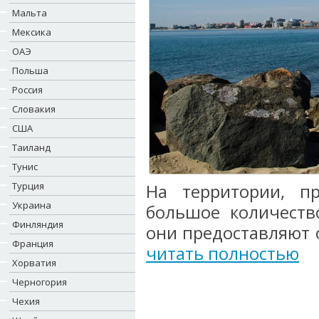
Мальта
Мексика
ОАЭ
Польша
Россия
Словакия
США
Таиланд
Тунис
Турция
На территории, п
Украина
большое количество
Финляндия
они предоставляют 
Франция
читать полностью
Хорватия
Черногория
Чехия