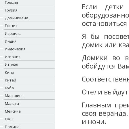
Греция
Если детки
Грузия
оборудован
Доминикана
остановиться 
Египет
Израиль
Я бы посове
Индия
домик или кв
Индонезия
Домики во в
Испания
обойдутся Вам
Италия
Кипр
Соответствен
Китай
Куба
Отели выйдут
Мальдивы
Главным пре
Мальта
Мексика
своя веранда
ОАЭ
и ночи.
Польша