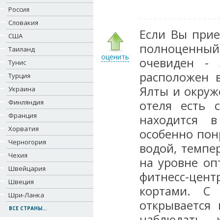
Россия
Словакия
Если Вы прие
США
полноценный 
Таиланд
оценить
очевиден - 
Тунис
расположен 
Турция
Ялты и окруж
Украина
Финляндия
отеля есть 
Франция
находится 
Хорватия
особенно пон
Черногория
водой, темпе
Чехия
на уровне оп
Швейцария
фитнесс-цен
Швеция
кортами. С 
Шри-Ланка
открывается
ВСЕ СТРАНЫ...
наблюдать 