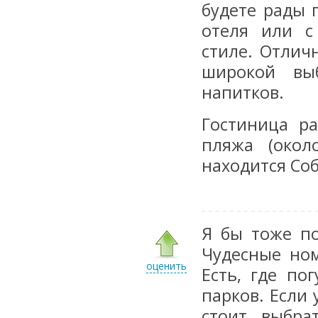
будете рады 
отеля или с
стиле. Отлич
широкой вы
напитков.
Гостиница р
пляжа (окол
находится Соб
Я бы тоже по
Чудесные ном
оценить
Есть, где по
парков. Если
стоит выбра