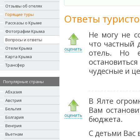
Отзывы об отелях
Горящие туры
Ответы туристо
Рассказы о Крыме
Фотографии Крыма
Не могу не с
Вопросы и ответы
что частный 
Отели Крыма
оценить
отель. Но 
Карта Крыма
остановиться
Трансфер
чудесные и ц
Популярные страны
Абхазия
В Ялте огром
Австрия
Вам останови
Бельгия
оценить
бюджета.
Болгария
Венгрия
С детьми Вас 
Вьетнам