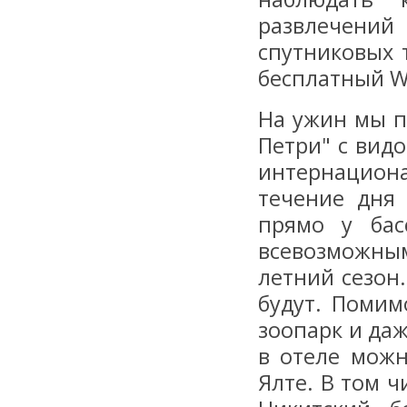
развлечени
спутниковых 
бесплатный Wi
На ужин мы п
Петри" с вид
интернациона
течение дня
прямо у бас
всевозможным
летний сезон
будут. Помим
зоопарк и даж
в отеле можн
Ялте. В том ч