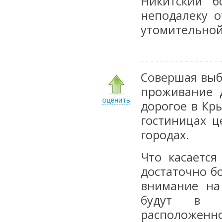
Никитский б
неподалеку о
утомительной
Совершая выб
проживание д
оценить
дорогое в Кр
гостиницах ц
городах.
Что касается
достаточно б
внимание на
будут в в
расположенно