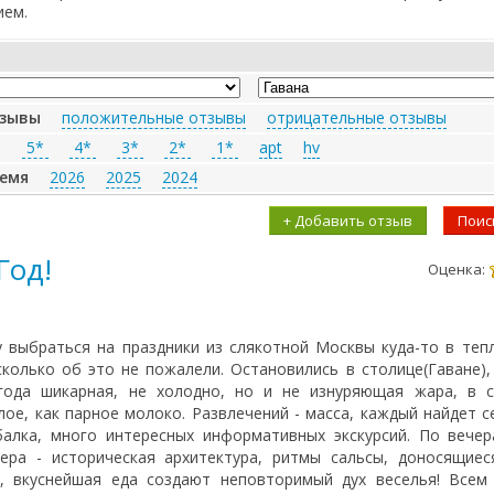
ием.
тзывы
положительные отзывы
отрицательные отзывы
й
5*
4*
3*
2*
1*
apt
hv
ремя
2026
2025
2024
+ Добавить отзыв
Поис
Год!
Оценка:
а
 выбраться на праздники из слякотной Москвы куда-то в теп
сколько об это не пожалели. Остановились в столице(Гаване),
года шикарная, не холодно, но и не изнуряющая жара, в с
лое, как парное молоко. Развлечений - масса, каждый найдет с
ыбалка, много интересных информативных экскурсий. По вече
ера - историческая архитектура, ритмы сальсы, доносящиес
, вкуснейшая еда создают неповторимый дух веселья! Всем 