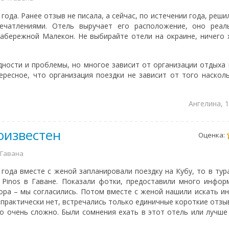
ода. Ранее отзыв не писала, а сейчас, по истечении года, реш
ечатлениями. Отель выручает его расположение, оно реаль
абережной Малекон. Не выбирайте отели на окраине, ничего
дности и проблемы, но многое зависит от организации отдыха 
ересное, что организация поездки не зависит от того наскол
Ангелина, 
оизвестен
Оценка:
\ Гавана
 года вместе с женой запланировали поездку на Кубу, то в тур
s Pinos в Гаване. Показали фотки, предоставили много инфор
ора – мы согласились. Потом вместе с женой нашили искать 
е практически нет, встречались только единичные короткие отзы
о очень сложно. Были сомнения ехать в этот отель или лучше