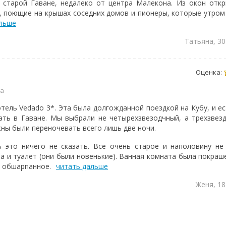
 старой Гаване, недалеко от центра Малекона. Из окон отк
и, поющие на крышах соседних домов и пионеры, которые утром 
альше
Татьяна, 30
Оценка:
на
тель Vedado 3*. Эта была долгожданной поездкой на Кубу, и е
ть в Гаване. Мы выбрали не четырехзвезодчный, а трехзвез
ны были переночевать всего лишь две ночи.
ь это ничего не сказать. Все очень старое и наполовину н
а и туалет (они были новенькие). Ванная комната была покраш
е обшарпанное.
читать дальше
Женя, 18