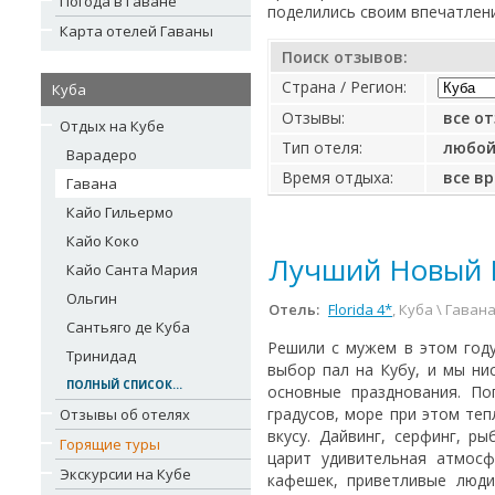
Погода в Гаване
поделились своим впечатлен
Карта отелей Гаваны
Поиск отзывов:
Страна / Регион:
Куба
Отзывы:
все о
Отдых на Кубе
Тип отеля:
любо
Варадеро
Время отдыха:
все в
Гавана
Кайо Гильермо
Кайо Коко
Лучший Новый 
Кайо Санта Мария
Ольгин
Отель:
Florida 4*
, Куба \ Гаван
Сантьяго де Куба
Решили с мужем в этом году
Тринидад
выбор пал на Кубу, и мы ни
ПОЛНЫЙ СПИСОК...
основные празднования. По
градусов, море при этом теп
Отзывы об отелях
вкусу. Дайвинг, серфинг, р
Горящие туры
царит удивительная атмосф
Экскурсии на Кубе
кафешек, приветливые люди