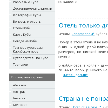
пожалеете!
Рассказы о Кубе
Достопримечательности
Фотографии Кубы
Вопросы и ответы
Отель только д
Отели Кубы
Отель:
Copacabana 4*
, Куба \
Карта Кубы
Погода на Кубе
Номер в этом отеле и не наз
было ни одной целой плитки
Температура воды
Карибском море
размеров, но никакой зелен
ничего!
Путеводитель по Кубе
Трансфер
В лобби-баре, в холле и даж
ли никто вообще ничего не 
...
читать дальше
Популярные страны
Абхазия
Австрия
Страна не понр
Бельгия
Болгария
Отель:
Hotetur Deauville 3*
, Ку