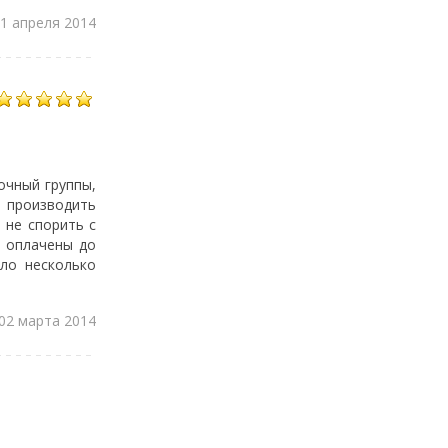
21 апреля 2014
очный группы,
л производить
 не спорить с
и оплачены до
ело несколько
 02 марта 2014