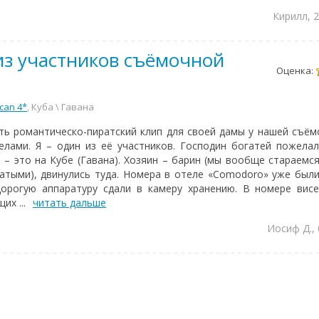
Кирилл, 
 из участников съёмочной
Оценка:
can 4*
, Куба \ Гавана
ть романтическо-пиратский клип для своей дамы у нашей съём
лами. Я – один из её участников. Господин богатей пожела
 – это на Кубе (Гавана). Хозяин – барин (мы вообще стараемся
гатыми), двинулись туда. Номера в отеле «Comodoro» уже был
дорогую аппаратуру сдали в камеру хранению. В номере вис
х ...
читать дальше
Иосиф Д.,