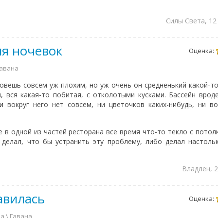
Силы Света, 12
ля ночевок
Оценка:
 Гавана
овешь совсем уж плохим, но уж очень он средненький какой-то
, вся какая-то побитая, с отколотыми кусками. Бассейн врод
и вокруг него нет совсем, ни цветочков каких-нибудь, ни 
е в одной из частей ресторана все время что-то текло с потолк
делал, что бы устранить эту проблему, либо делал настоль
Владлен, 2
авилась
Оценка:
ба \ Гавана