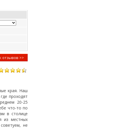
к отзывов >>
лые края. Наш
 где проходят
реднем 20-25
ебе что-то по
рам в столице
я из местных
советуем, не