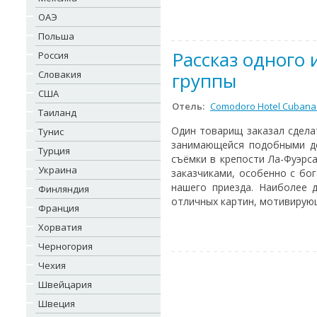
ОАЭ
Польша
Рассказ одного
Россия
Словакия
группы
США
Отель:
Comodoro Hotel Cubana
Таиланд
Один товарищ заказал сдела
Тунис
занимающейся подобными де
Турция
съёмки в крепости Ла-Фуэрса
Украина
заказчиками, особенно с бо
нашего приезда. Наиболее 
Финляндия
отличных картин, мотивирующи
Франция
Хорватия
Черногория
Чехия
Швейцария
Швеция