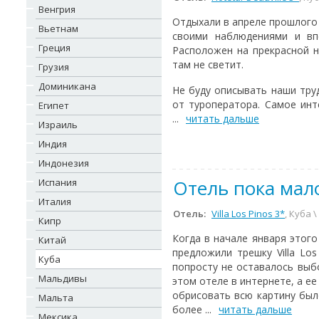
Венгрия
Отдыхали в апреле прошлого г
Вьетнам
своими наблюдениями и вп
Греция
Расположен на прекрасной н
там не светит.
Грузия
Доминикана
Не буду описывать наши тру
от туроператора. Самое инт
Египет
...
читать дальше
Израиль
Индия
Индонезия
Отель пока мал
Испания
Италия
Отель:
Villa Los Pinos 3*
, Куба 
Кипр
Когда в начале января этого
Китай
предложили трешку Villa Lo
Куба
попросту не оставалось выб
Мальдивы
этом отеле в интернете, а е
обрисовать всю картину был
Мальта
более ...
читать дальше
Мексика