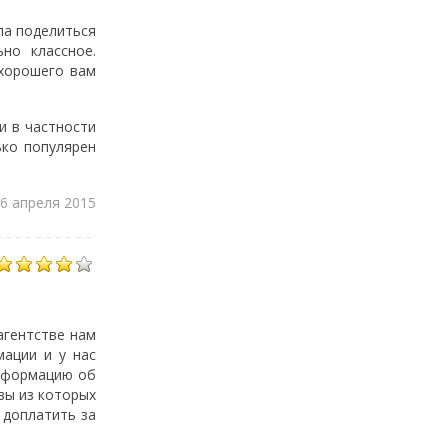
ила поделиться
но классное.
 хорошего вам
и в частности
ько популярен
16 апреля 2015
агентстве нам
мации и у нас
информацию об
вы из которых
 доплатить за