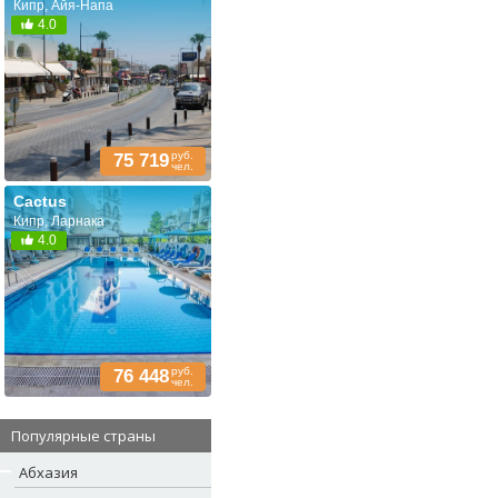
Кипр, Айя-Напа
4.0
руб.
75 719
чел.
Cactus
Кипр, Ларнака
4.0
руб.
76 448
чел.
Популярные страны
Абхазия