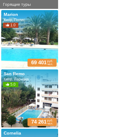
Горящие туры
Marion
Кипр, Полис
1.0
руб.
69 401
чел.
San Remo
Кипр, Ларнака
5.0
руб.
74 261
чел.
Cornelia