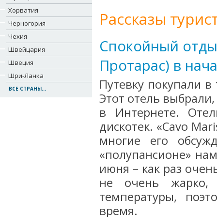
Хорватия
Рассказы турис
Черногория
Чехия
Спокойный отдых
Швейцария
Протарас) в нач
Швеция
Шри-Ланка
Путевку покупали в 
ВСЕ СТРАНЫ...
Этот отель выбрали
в Интернете. Отел
дискотек. «Cavo Mar
многие его обсуж
«полупансионе» нам
июня – как раз очен
не очень жарко,
температуры, поэ
время.