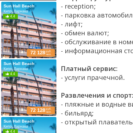
- reception;
Sun Hall Beach
Кипр, Ларнака
- парковка автомобил
4.4
- лифт;
- обмен валют;
- обслуживание в ном
- информационная ст
руб.
72 128
чел.
Sun Hall Beach
Платный сервис:
Кипр, Ларнака
4.4
- услуги прачечной.
Развлечения и спорт
- пляжные и водные в
руб.
72 128
- бильярд;
чел.
- открытый плаватель
Sun Hall Beach
Кипр, Ларнака
4.4