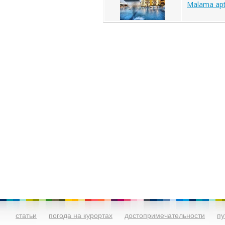
Malama ap
статьи
погода на курортах
достопримечательности
пу