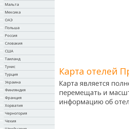
Мальта
Мексика
ОАЭ
Польша
Россия
Словакия
США
Таиланд
Тунис
Карта отелей П
Турция
Карта является пол
Украина
Финляндия
перемещать и масшт
Франция
информацию об отел
Хорватия
Черногория
Чехия
Швейцария