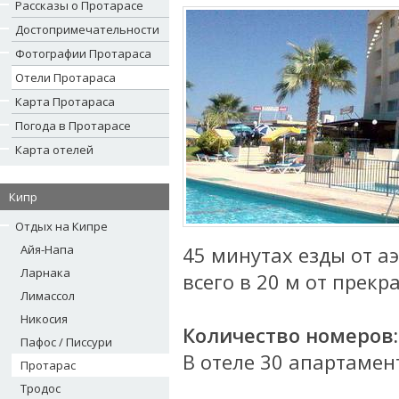
Рассказы о Протарасе
Достопримечательности
Фотографии Протараса
Отели Протараса
Карта Протараса
Погода в Протарасе
Карта отелей
Кипр
Отдых на Кипре
Айя-Напа
45 минутах езды от а
Ларнака
всего в 20 м от прекр
Лимассол
Никосия
Количество номеров:
Пафос / Писсури
В отеле 30 апартамен
Протарас
Тродос