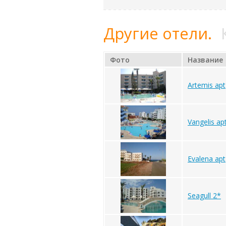
Другие отели.
Фото
Название
Artemis apt
Vangelis ap
Evalena apt
Seagull 2*