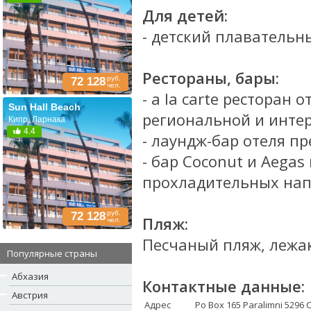
Для детей:
- детский плавательн
Рестораны, бары:
руб.
72 128
чел.
- a la carte ресторан
Sun Hall Beach
региональной и инте
Кипр, Ларнака
4.4
- лаундж-бар отеля п
- бар Coconut и Aega
прохладительных напи
руб.
72 128
Пляж:
чел.
Песчаный пляж, лежак
Популярные страны
Абхазия
Контактные данные:
Австрия
Адрес
Po Box 165 Paralimni 5296 