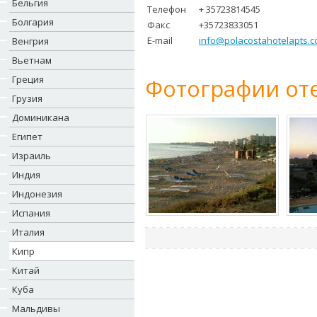
Бельгия
Телефон
+ 35723814545
Болгария
Факс
+35723833051
E-mail
info@polacostahotelapts.
Венгрия
Вьетнам
Греция
Фотографии оте
Грузия
Доминикана
Египет
Израиль
Индия
Индонезия
Испания
Италия
Кипр
Китай
Куба
Мальдивы