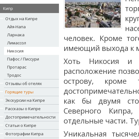
то
Кипр
кр
Отдых на Кипре
на
Айя-Напа
Ларнака
человек. Кроме тог
Лимассол
имеющий выхода к 
Никосия
Пафос / Писсури
Хоть Никосия и 
Протарас
расположение позво
Тродос
острову, кроме 
Отзывы об отелях
достопримечательн
Горящие туры
как бы двумя сто
Экскурсии на Кипре
Рассказы о Кипре
Северного Кипра,
Достопримечательности
отдельные части. Ту
Статьи о Кипре
Уникальная тысяче
Фотографии Кипра