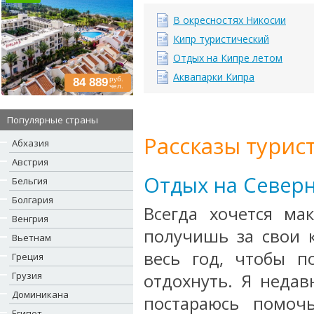
В окресностях Никосии
Кипр туристический
Отдых на Кипре летом
Аквапарки Кипра
руб.
84 889
чел.
Популярные страны
Рассказы турис
Абхазия
Австрия
Отдых на Северн
Бельгия
Болгария
Всегда хочется ма
Венгрия
получишь за свои 
Вьетнам
весь год, чтобы п
Греция
Грузия
отдохнуть. Я недав
Доминикана
постараюсь помоч
Египет