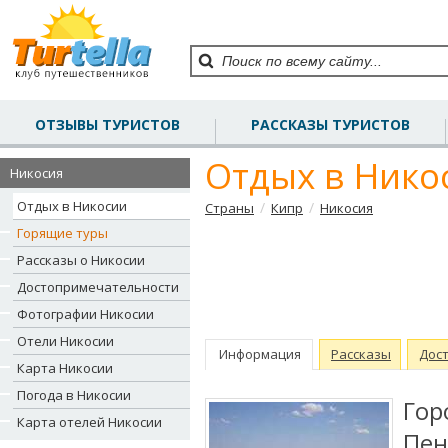
ОТЗЫВЫ ТУРИСТОВ
РАССКАЗЫ ТУРИСТОВ
Отдых в Нико
Никосия
Отдых в Никосии
/
/
Страны
Кипр
Никосия
Горящие туры
Рассказы о Никосии
Достопримечательности
Фотографии Никосии
Отели Никосии
Информация
Рассказы
Дос
Карта Никосии
Погода в Никосии
Гор
Карта отелей Никосии
Пен