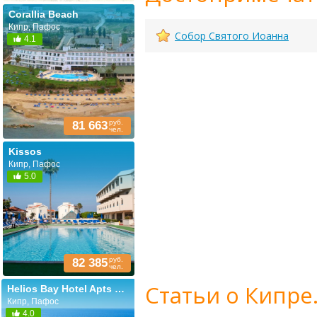
Corallia Beach
Кипр, Пафос
Собор Святого Иоанна
4.1
руб.
81 663
чел.
Kissos
Кипр, Пафос
5.0
руб.
82 385
чел.
Статьи о Кипре
Helios Bay Hotel Apts & Villas
Кипр, Пафос
4.0