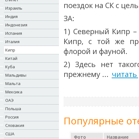
поездок на СК с цел
Израиль
ЗА:
Индия
Индонезия
1) Северный Кипр –
Испания
Кипр, с той же пр
Италия
флорой и фауной.
Кипр
Китай
2) Здесь нет таког
Куба
прежнему ...
читать
Мальдивы
Мальта
Мексика
ОАЭ
Польша
Россия
Популярные от
Словакия
США
Фото
Название