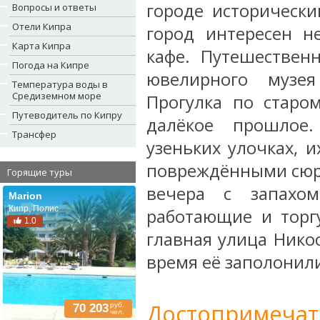
городе историческ
Вопросы и ответы
Отели Кипра
город интересен н
Карта Кипра
кафе. Путешествен
Погода на Кипре
ювелирного музея
Температура воды в
Средиземном море
Прогулка по старо
Путеводитель по Кипру
далёкое прошлое
Трансфер
узеньких улочках, 
повреждёнными сюр
Горящие туры
вечера с запахом
Marion
Кипр, Полис
работающие и торг
1.0
главная улица Нико
время её заполонил
Достопримечат
руб.
70 203
чел.