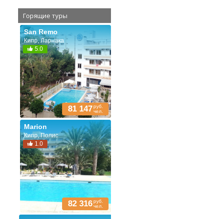
Горящие туры
San Remo
Кипр, Ларнака
5.0
руб.
81 147
чел.
Marion
Кипр, Полис
1.0
руб.
82 316
чел.