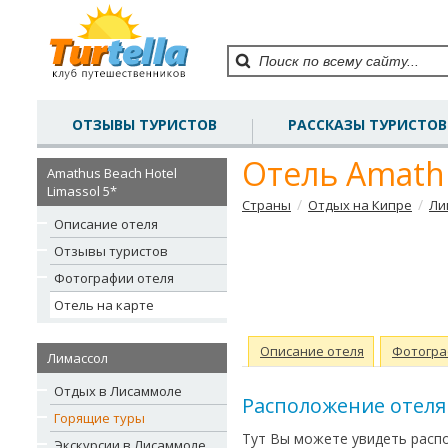
ОТЗЫВЫ ТУРИСТОВ
РАССКАЗЫ ТУРИСТОВ
Отель Amathu
Amathus Beach Hotel
Limassol 5*
/
/
Страны
Отдых на Кипре
Ли
Описание отеля
Отзывы туристов
Фотографии отеля
Отель на карте
Описание отеля
Фотогра
Лимассол
Отдых в Лисаммоле
Расположение отеля 
Горящие туры
Тут Вы можете увидеть распо
Экскурсии в Лисаммоле