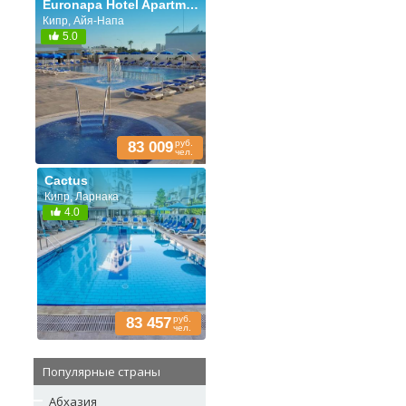
Euronapa Hotel Apartments
Кипр, Айя-Напа
5.0
руб.
83 009
чел.
Cactus
Кипр, Ларнака
4.0
руб.
83 457
чел.
Популярные страны
Абхазия