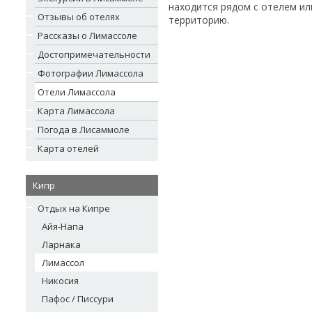
находится рядом с отелем ил
Отзывы об отелях
территорию.
Рассказы о Лимассоле
Достопримечательности
Фотографии Лимассола
Отели Лимассола
Карта Лимассола
Погода в Лисаммоле
Карта отелей
Кипр
Отдых на Кипре
Айя-Напа
Ларнака
Лимассол
Никосия
Пафос / Писсури